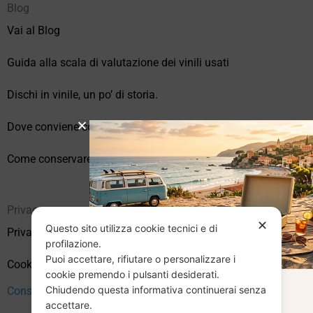
Blog
Vai al Blog
Guida alla scala di valutazione dei vinili usati
Dischi in vinile, un po’ di storia.
Dove conviene comprare vinili online?
Come conservare correttamente i vinili usati
Privacy
✕
Questo sito utilizza cookie tecnici e di
Privacy Policy
profilazione.
Puoi accettare, rifiutare o personalizzare i
Cookie Policy (UE)
cookie premendo i pulsanti desiderati.
Chiudendo questa informativa continuerai senza
Consenso
CHIUSURA
accettare.