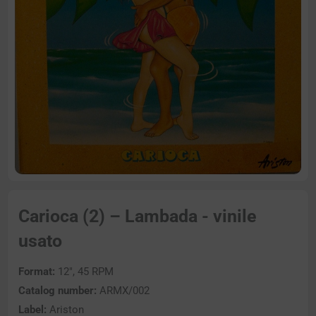
Carioca (2) – Lambada - vinile
usato
Format:
12″, 45 RPM
Catalog number:
ARMX/002
Label:
Ariston