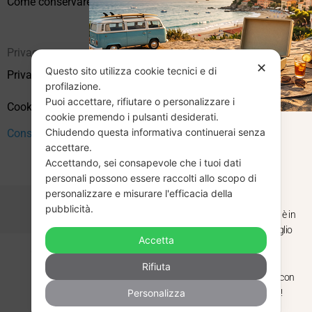
Come conservare correttamente i vinili usati
Privacy
✕
Questo sito utilizza cookie tecnici e di
Privacy Policy
profilazione.
Puoi accettare, rifiutare o personalizzare i
Cookie Policy (UE)
cookie premendo i pulsanti desiderati.
Chiudendo questa informativa continuerai senza
CHIUSURA
Consenso
accettare.
Accettando, sei consapevole che i tuoi dati
ESTIVA
personali possono essere raccolti allo scopo di
personalizzare e misurare l'efficacia della
pubblicità.
Dal 29 luglio al 31 agosto venditaviniliusati.it è in
pausa estiva. Gli ordini ricevuti entro il 29 luglio
Accetta
saranno spediti regolarmente.
Copyright © 2026 Vendita Vinili Usati | P.IVA 12240940960
Rifiuta
Made with
by
Next
WebStudio
Torniamo il 1 settembre, pronti a riprendere con
Personalizza
nuovi arrivi. Buona estate e buon ascolto!