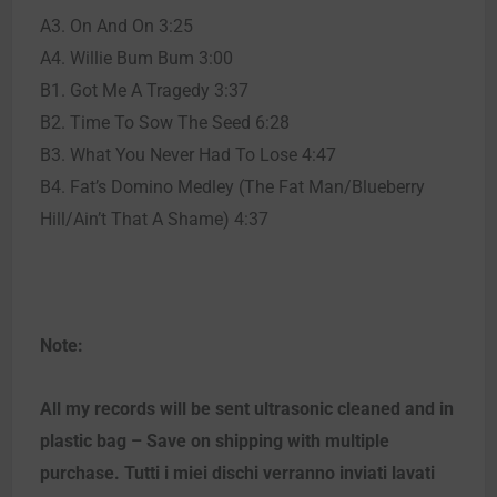
A3. On And On 3:25
A4. Willie Bum Bum 3:00
B1. Got Me A Tragedy 3:37
B2. Time To Sow The Seed 6:28
B3. What You Never Had To Lose 4:47
B4. Fat’s Domino Medley (The Fat Man/Blueberry
Hill/Ain’t That A Shame) 4:37
Note:
All my records will be sent ultrasonic cleaned and in
plastic bag – Save on shipping with multiple
purchase. Tutti i miei dischi verranno inviati lavati