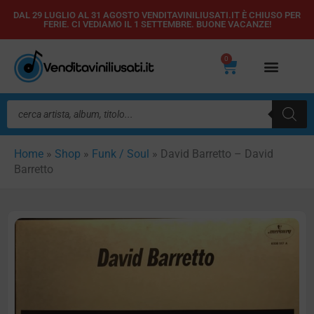
Vai
DAL 29 LUGLIO AL 31 AGOSTO VENDITAVINILIUSATI.IT È CHIUSO PER
FERIE. CI VEDIAMO IL 1 SETTEMBRE. BUONE VACANZE!
al
contenuto
0
Carrello
Ricerca
prodotti
Home
»
Shop
»
Funk / Soul
»
David Barretto – David
Barretto