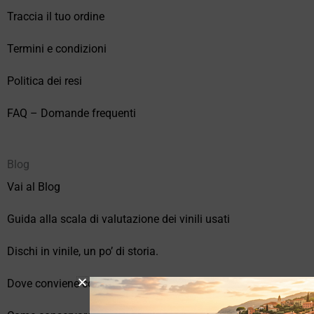
Traccia il tuo ordine
Termini e condizioni
Politica dei resi
FAQ – Domande frequenti
Blog
Vai al Blog
Guida alla scala di valutazione dei vinili usati
Dischi in vinile, un po’ di storia.
Dove conviene comprare vinili online?