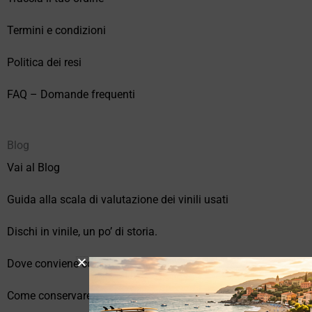
Termini e condizioni
Politica dei resi
FAQ – Domande frequenti
Blog
Vai al Blog
Guida alla scala di valutazione dei vinili usati
Dischi in vinile, un po’ di storia.
Dove conviene comprare vinili online?
Come conservare correttamente i vinili usati