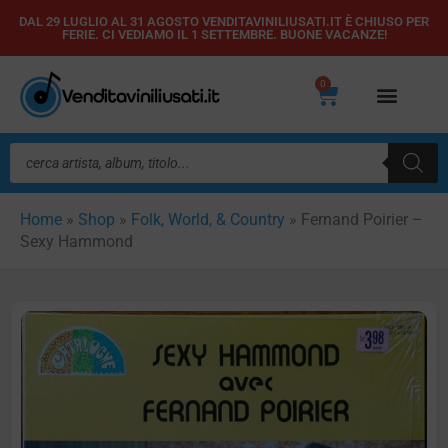
Vai
DAL 29 LUGLIO AL 31 AGOSTO VENDITAVINILIUSATI.IT È CHIUSO PER
FERIE. CI VEDIAMO IL 1 SETTEMBRE. BUONE VACANZE!
al
contenuto
0
Carrello
Ricerca
prodotti
Home
»
Shop
»
Folk, World, & Country
»
Fernand Poirier –
Sexy Hammond