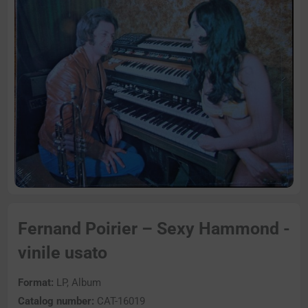
Fernand Poirier – Sexy Hammond -
vinile usato
Format:
LP, Album
Catalog number:
CAT-16019