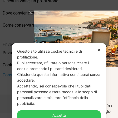
Dischi in vinile, un po’ di storia.
Dove conviene comprare vinili online?
Come conservare correttamente i vinili usati
Privacy
✕
Questo sito utilizza cookie tecnici e di
Privacy Policy
profilazione.
Puoi accettare, rifiutare o personalizzare i
Cookie Policy (UE)
cookie premendo i pulsanti desiderati.
Chiudendo questa informativa continuerai senza
Consenso
CHIUSURA
accettare.
Accettando, sei consapevole che i tuoi dati
ESTIVA
personali possono essere raccolti allo scopo di
personalizzare e misurare l'efficacia della
pubblicità.
Dal 29 luglio al 31 agosto venditaviniliusati.it è in
pausa estiva. Gli ordini ricevuti entro il 29 luglio
Accetta
saranno spediti regolarmente.