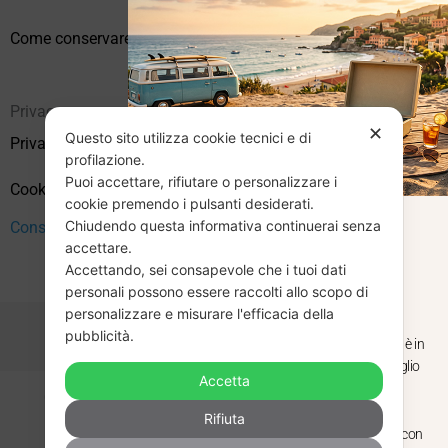
Come conservare correttamente i vinili usati
Privacy
✕
Questo sito utilizza cookie tecnici e di
Privacy Policy
profilazione.
Puoi accettare, rifiutare o personalizzare i
Cookie Policy (UE)
cookie premendo i pulsanti desiderati.
Chiudendo questa informativa continuerai senza
CHIUSURA
Consenso
accettare.
Accettando, sei consapevole che i tuoi dati
ESTIVA
personali possono essere raccolti allo scopo di
personalizzare e misurare l'efficacia della
pubblicità.
Dal 29 luglio al 31 agosto venditaviniliusati.it è in
pausa estiva. Gli ordini ricevuti entro il 29 luglio
Accetta
saranno spediti regolarmente.
Copyright © 2026 Vendita Vinili Usati | P.IVA 12240940960
Rifiuta
Made with
by
Next
WebStudio
Torniamo il 1 settembre, pronti a riprendere con