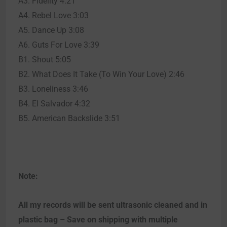
A3. Fidelity 4:21
A4. Rebel Love 3:03
A5. Dance Up 3:08
A6. Guts For Love 3:39
B1. Shout 5:05
B2. What Does It Take (To Win Your Love) 2:46
B3. Loneliness 3:46
B4. El Salvador 4:32
B5. American Backslide 3:51
Note:
All my records will be sent ultrasonic cleaned and in
plastic bag – Save on shipping with multiple