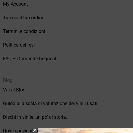
My Account
Traccia il tuo ordine
Termini e condizioni
Politica dei resi
FAQ – Domande frequenti
Blog
Vai al Blog
Guida alla scala di valutazione dei vinili usati
Dischi in vinile, un po’ di storia.
Dove conviene comprare vinili online?