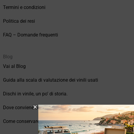
Termini e condizioni
Politica dei resi
FAQ – Domande frequenti
Blog
Vai al Blog
Guida alla scala di valutazione dei vinili usati
Dischi in vinile, un po’ di storia.
Dove conviene comprare vinili online?
Come conservare correttamente i vinili usati