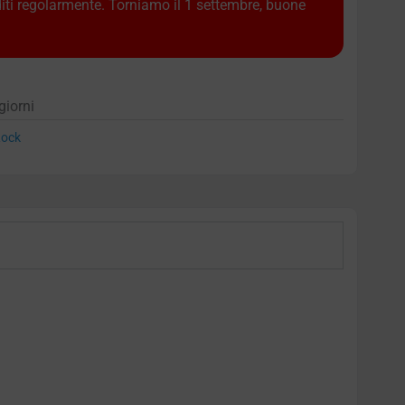
diti regolarmente. Torniamo il 1 settembre, buone
giorni
ock