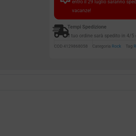
entro il 29 luglio saranno spe
vacanze!
Tempi Spedizione
Il tuo ordine sarà spedito in 4/5 
COD
4129868058
Categoria
Rock
Tag
R