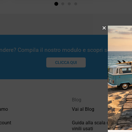
Vendere? Compila il nostro modulo e scopri se potremm
CLICCA QUI
Blog
iamo
Vai al Blog
count
Guida alla scala di valutazio
vinili usati