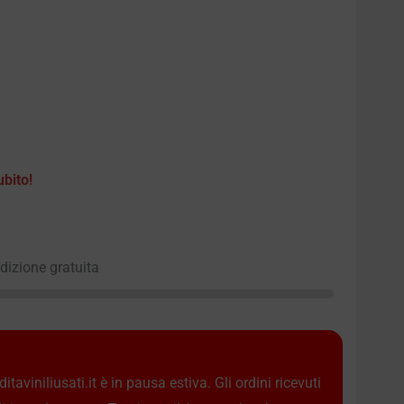
ubito!
edizione gratuita
taviniliusati.it è in pausa estiva. Gli ordini ricevuti