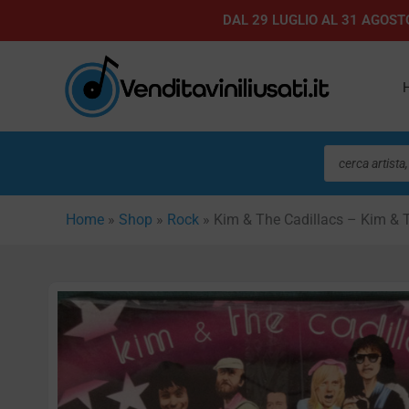
Vai
DAL 29 LUGLIO AL 31 AGOSTO
al
contenuto
Ricerca
prodotti
Home
»
Shop
»
Rock
»
Kim & The Cadillacs – Kim & 