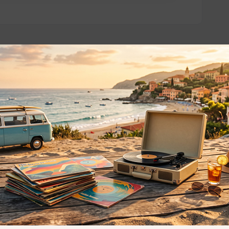
o essere interessati!
Privacy
Privacy Policy
ne dei
Cookie Policy (UE)