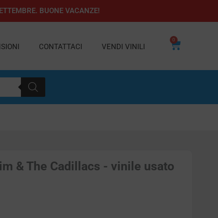
1 SETTEMBRE. BUONE VACANZE!
0
Carrello
SIONI
CONTATTACI
VENDI VINILI
m & The Cadillacs - vinile usato