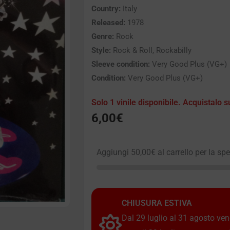
Country:
Italy
Released:
1978
Genre:
Rock
Style:
Rock & Roll, Rockabilly
Sleeve condition:
Very Good Plus (VG+)
Condition:
Very Good Plus (VG+)
Solo 1 vinile disponibile. Acquistalo s
6,00
€
Aggiungi
50,00
€
al carrello per la sp
CHIUSURA ESTIVA
Dal 29 luglio al 31 agosto vendi