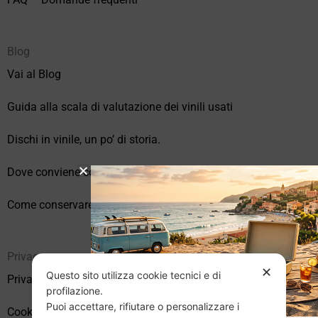
Blog
Vai al Blog
Guida alla scala di valutazione dei vinili usati
Dischi in vinile, un po’ di storia.
Dove conviene comprare vinili online?
Come conservare correttamente i vinili usati
Privacy
✕
Questo sito utilizza cookie tecnici e di
Privacy Policy
profilazione.
Puoi accettare, rifiutare o personalizzare i
Cookie Policy (UE)