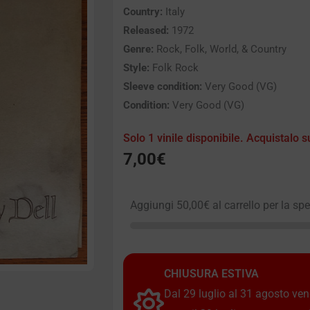
Country:
Italy
Released:
1972
Genre:
Rock, Folk, World, & Country
Style:
Folk Rock
Sleeve condition:
Very Good (VG)
Condition:
Very Good (VG)
Solo 1 vinile disponibile. Acquistalo s
7,00
€
Aggiungi
50,00
€
al carrello per la sp
CHIUSURA ESTIVA
Dal 29 luglio al 31 agosto vendi