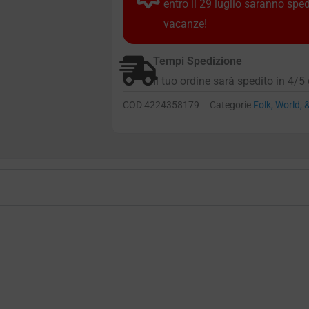
entro il 29 luglio saranno spe
vacanze!
Tempi Spedizione
Il tuo ordine sarà spedito in 4/5 
COD
4224358179
Categorie
Folk, World, 