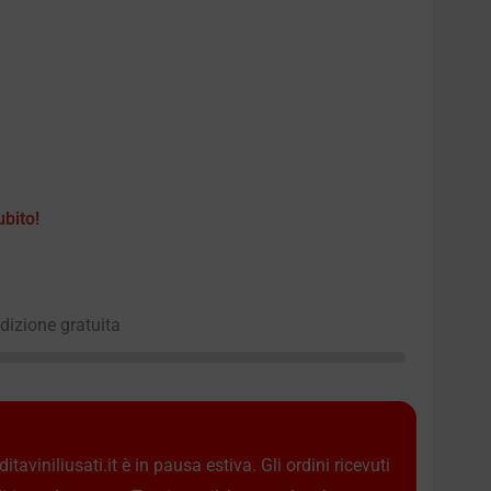
ubito!
edizione gratuita
taviniliusati.it è in pausa estiva. Gli ordini ricevuti