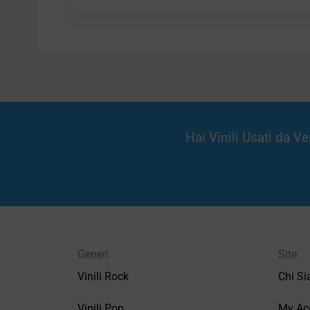
Hai Vinili Usati da 
Generi
Site
Vinili Rock
Chi S
Vinili Pop
My Ac