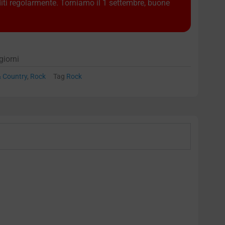
diti regolarmente. Torniamo il 1 settembre, buone
giorni
& Country
,
Rock
Tag
Rock