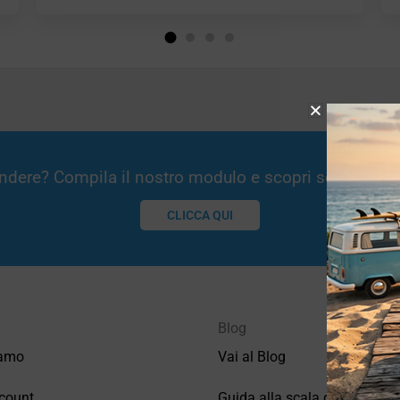
Vendere? Compila il nostro modulo e scopri se potremm
CLICCA QUI
Blog
iamo
Vai al Blog
count
Guida alla scala di valutazio