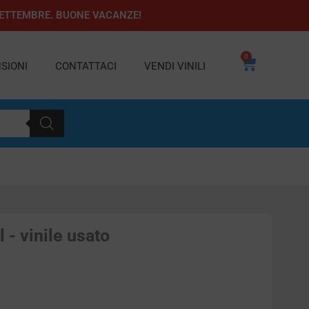
1 SETTEMBRE. BUONE VACANZE!
0
Carrello
SIONI
CONTATTACI
VENDI VINILI
 - vinile usato