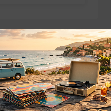
o essere interessati!
Privacy
Privacy Policy
ne dei
Cookie Policy (UE)