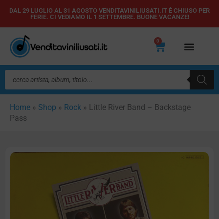
Vai
DAL 29 LUGLIO AL 31 AGOSTO VENDITAVINILIUSATI.IT È CHIUSO PER
FERIE. CI VEDIAMO IL 1 SETTEMBRE. BUONE VACANZE!
al
contenuto
0
Carrello
Ricerca
prodotti
Home
»
Shop
»
Rock
»
Little River Band – Backstage
Pass