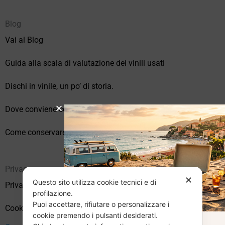
Blog
Vai al Blog
Guida alla scala di valutazione dei vinili usati
Dischi in vinile, un po’ di storia.
Dove conviene comprare vinili online?
Come conservare correttamente i vinili usati
Privacy
✕
Questo sito utilizza cookie tecnici e di
Privacy Policy
profilazione.
Puoi accettare, rifiutare o personalizzare i
Cookie Policy (UE)
cookie premendo i pulsanti desiderati.