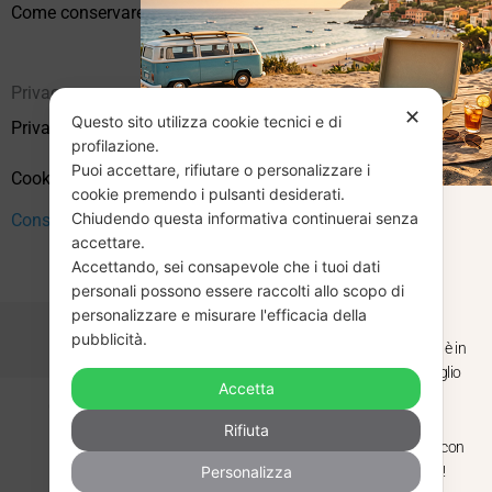
Come conservare correttamente i vinili usati
Privacy
✕
Questo sito utilizza cookie tecnici e di
Privacy Policy
profilazione.
Puoi accettare, rifiutare o personalizzare i
Cookie Policy (UE)
cookie premendo i pulsanti desiderati.
Chiudendo questa informativa continuerai senza
Consenso
CHIUSURA
accettare.
Accettando, sei consapevole che i tuoi dati
ESTIVA
personali possono essere raccolti allo scopo di
personalizzare e misurare l'efficacia della
pubblicità.
Dal 29 luglio al 31 agosto venditaviniliusati.it è in
pausa estiva. Gli ordini ricevuti entro il 29 luglio
Accetta
saranno spediti regolarmente.
Copyright © 2026 Vendita Vinili Usati | P.IVA 12240940960
Rifiuta
Made with
by
Next
WebStudio
Torniamo il 1 settembre, pronti a riprendere con
Personalizza
nuovi arrivi. Buona estate e buon ascolto!