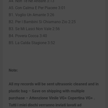
A4. Non Te Ne Andare 3:13
A5. Con Calma E Per Piacere 3:01
B1. Voglio Un Amante 3:26
B2. Per I Bambini Si Chiamano Zio 2:25
B3. Se Mi Lasci Non Vale 2:56
B4. Povera Cocca 3:40
B5. La Calda Stagione 3:52
Note:
All my records will be sent ultrasonic cleaned and in
plastic bag – Save on shipping with multiple
purchase – Attenzione Vinile VG+ Copertina VG+ .
Tutti i miei dischi verranno inviati lavati ad