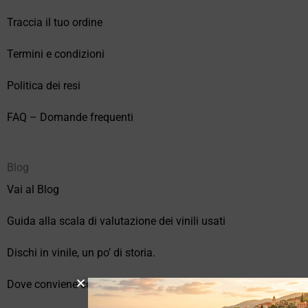
Traccia il tuo ordine
Termini e condizioni
Politica dei resi
FAQ – Domande frequenti
Blog
Vai al Blog
Guida alla scala di valutazione dei vinili usati
Dischi in vinile, un po’ di storia.
Dove conviene comprare vinili online?