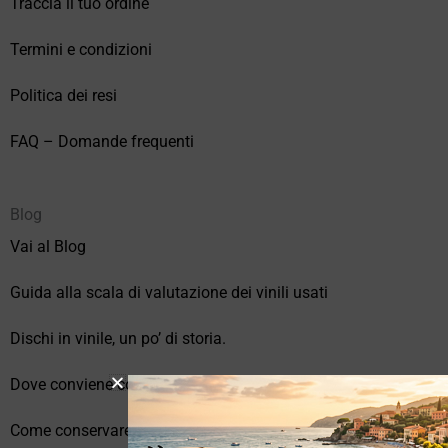
Traccia il tuo ordine
Termini e condizioni
Politica dei resi
FAQ – Domande frequenti
Blog
Vai al Blog
Guida alla scala di valutazione dei vinili usati
Dischi in vinile, un po’ di storia.
Dove conviene comprare vinili online?
Come conservare correttamente i vinili usati