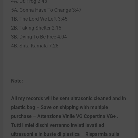
4A. Dr. Frog 2:43
5A. Gonna Have To Change 3:47
1B. The Lord We Left 3:45
2B. Taking Shelter 2:15
3B. Dying To Be Free 4:04
4B. Srita Kamala 7:28
Note:
All my records will be sent ultrasonic cleaned and in
plastic bag – Save on shipping with multiple
purchase – Attenzione Vinile VG Copertina VG+ .
Tutti i miei dischi verranno inviati lavati ad
ultrasuoni e in buste di plastica – Risparmia sulla