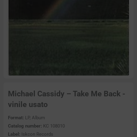
Michael Cassidy – Take Me Back -
vinile usato
Format:
LP, Album
Catalog number:
KC 108010
Label:
Iskcon Records