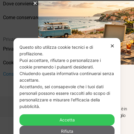
Dove conviene comprare vinili online?
Come conservare correttamente i vinili usati
Privacy
✕
Questo sito utilizza cookie tecnici e di
Privacy Policy
profilazione.
Puoi accettare, rifiutare o personalizzare i
Cookie Policy (UE)
cookie premendo i pulsanti desiderati.
Chiudendo questa informativa continuerai senza
CHIUSURA
Consenso
accettare.
Accettando, sei consapevole che i tuoi dati
ESTIVA
personali possono essere raccolti allo scopo di
personalizzare e misurare l'efficacia della
pubblicità.
Dal 29 luglio al 31 agosto venditaviniliusati.it è in
pausa estiva. Gli ordini ricevuti entro il 29 luglio
Accetta
saranno spediti regolarmente.
Copyright © 2026 Vendita Vinili Usati | P.IVA 12240940960
Rifiuta