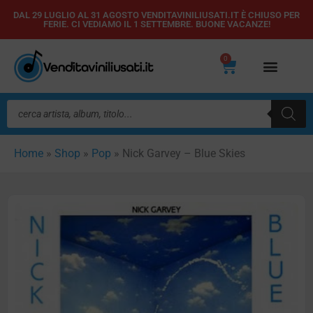
Vai
DAL 29 LUGLIO AL 31 AGOSTO VENDITAVINILIUSATI.IT È CHIUSO PER
FERIE. CI VEDIAMO IL 1 SETTEMBRE. BUONE VACANZE!
al
contenuto
0
Carrello
Ricerca
prodotti
Home
»
Shop
»
Pop
»
Nick Garvey – Blue Skies