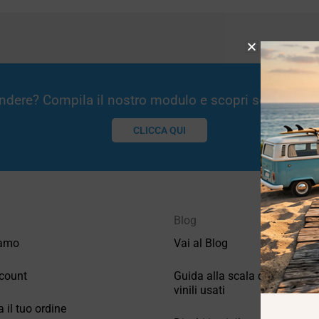
Vendere? Compila il nostro modulo e scopri se potremm
CLICCA QUI
Blog
iamo
Vai al Blog
count
Guida alla scala di valutazio
vinili usati
a il tuo ordine