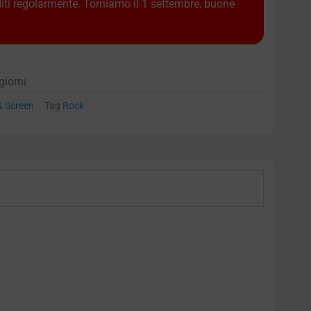
diti regolarmente. Torniamo il 1 settembre, buone
giorni
& Screen
Tag
Rock