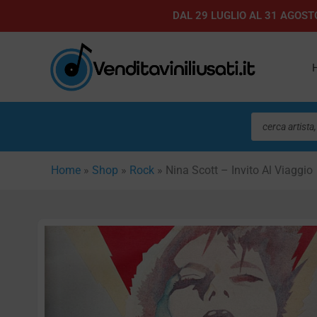
Vai
DAL 29 LUGLIO AL 31 AGOSTO
al
contenuto
Ricerca
prodotti
Home
»
Shop
»
Rock
»
Nina Scott – Invito Al Viaggio