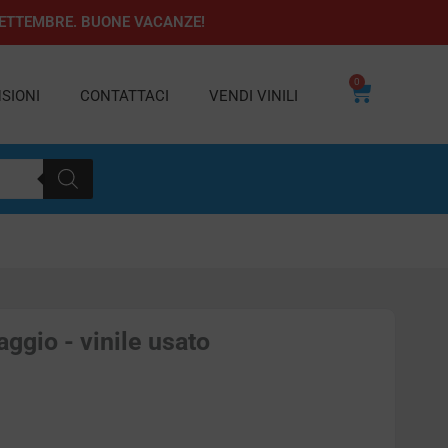
1 SETTEMBRE. BUONE VACANZE!
0
Carrello
SIONI
CONTATTACI
VENDI VINILI
aggio - vinile usato