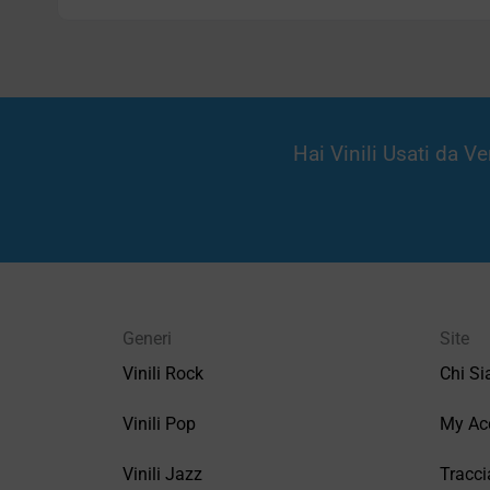
Hai Vinili Usati da 
Generi
Site
Vinili Rock
Chi S
Vinili Pop
My Ac
Vinili Jazz
Tracci