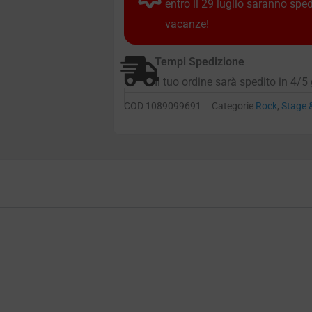
entro il 29 luglio saranno spe
vacanze!
Tempi Spedizione
Il tuo ordine sarà spedito in 4/5 
COD
1089099691
Categorie
Rock
,
Stage 