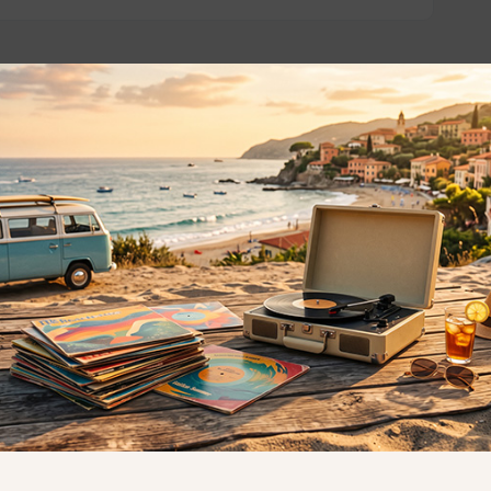
o essere interessati!
Privacy
Privacy Policy
ne dei
Cookie Policy (UE)
Consenso