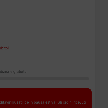
ubito!
edizione gratuita
taviniliusati.it è in pausa estiva. Gli ordini ricevuti