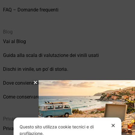
FAQ – Domande frequenti
Blog
Vai al Blog
Guida alla scala di valutazione dei vinili usati
Dischi in vinile, un po’ di storia.
Dove conviene comprare vinili online?
Come conservare correttamente i vinili usati
Privacy
✕
Questo sito utilizza cookie tecnici e di
Privacy Policy
profilazione.