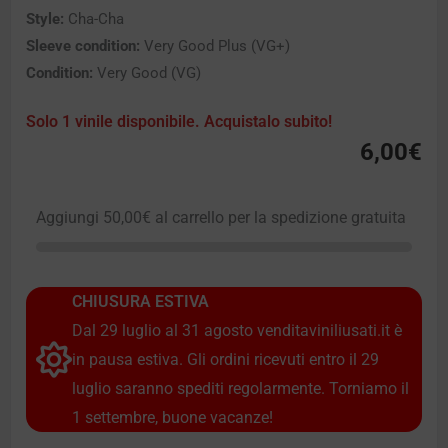
Style:
Cha-Cha
Sleeve condition:
Very Good Plus (VG+)
Condition:
Very Good (VG)
Solo 1 vinile disponibile. Acquistalo subito!
6,00
€
Aggiungi
50,00
€
al carrello per la spedizione gratuita
CHIUSURA ESTIVA
Dal 29 luglio al 31 agosto venditaviniliusati.it è
in pausa estiva. Gli ordini ricevuti entro il 29
luglio saranno spediti regolarmente. Torniamo il
1 settembre, buone vacanze!