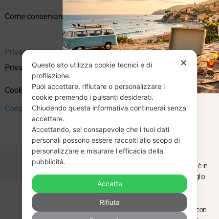
Come conservare correttamente i vinili usati
Privacy
✕
Questo sito utilizza cookie tecnici e di
Privacy Policy
profilazione.
Puoi accettare, rifiutare o personalizzare i
Cookie Policy (UE)
cookie premendo i pulsanti desiderati.
Chiudendo questa informativa continuerai senza
Consenso
CHIUSURA
accettare.
Accettando, sei consapevole che i tuoi dati
ESTIVA
personali possono essere raccolti allo scopo di
personalizzare e misurare l'efficacia della
pubblicità.
Dal 29 luglio al 31 agosto venditaviniliusati.it è in
pausa estiva. Gli ordini ricevuti entro il 29 luglio
Accetta
saranno spediti regolarmente.
Copyright © 2026 Vendita Vinili Usati | P.IVA 12240940960
Rifiuta
Made with
by
Next
WebStudio
Torniamo il 1 settembre, pronti a riprendere con