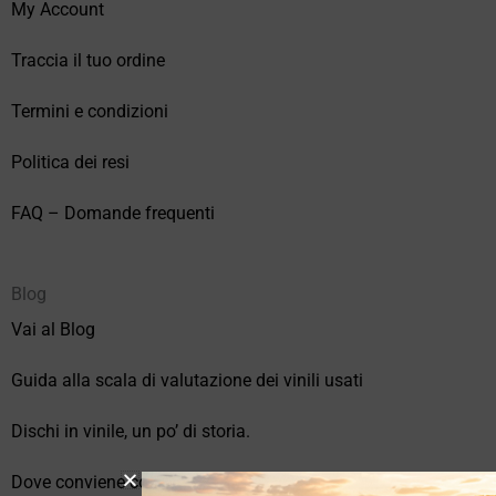
My Account
Traccia il tuo ordine
Termini e condizioni
Politica dei resi
FAQ – Domande frequenti
Blog
Vai al Blog
Guida alla scala di valutazione dei vinili usati
Dischi in vinile, un po’ di storia.
Dove conviene comprare vinili online?