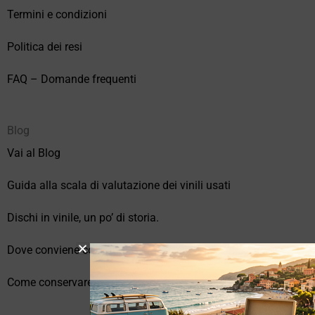
Termini e condizioni
Politica dei resi
FAQ – Domande frequenti
Blog
Vai al Blog
Guida alla scala di valutazione dei vinili usati
Dischi in vinile, un po’ di storia.
Dove conviene comprare vinili online?
Come conservare correttamente i vinili usati