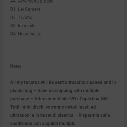
A4. Avversaria E Bella
B1. Lei Canterà
B2. Ti Amo
B3. Invisibile
B4. Neanche Lei
Note:
All my records will be sent ultrasonic cleaned and in
plastic bag – Save on shipping with multiple
purchase – Attenzione Vinile VG+ Copertina NM .
Tutti i miei dischi verranno inviati lavati ad
ultrasuoni e in buste di plastica – Risparmia sulla
spedizione con acquisti multipli.