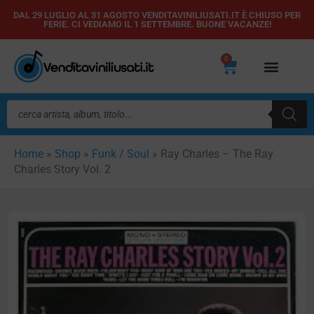
Vai
DAL 29 LUGLIO AL 31 AGOSTO VENDITAVINILIUSATI.IT È CHIUSO PER
FERIE. CI VEDIAMO IL 1 SETTEMBRE. BUONE VACANZE!
al
contenuto
0
Carrello
Ricerca
prodotti
Home
»
Shop
»
Funk / Soul
»
Ray Charles – The Ray
Charles Story Vol. 2