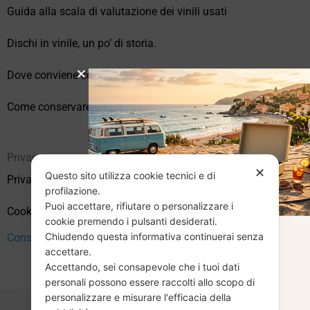
Guida alla scala di valutazione dei vinili usati
Dischi in vinile, un po’ di storia.
Dove conviene comprare vinili online?
Come conservare correttamente i vinili usati
Privacy
✕
Questo sito utilizza cookie tecnici e di
Privacy Policy
profilazione.
Puoi accettare, rifiutare o personalizzare i
Cookie Policy (UE)
cookie premendo i pulsanti desiderati.
Chiudendo questa informativa continuerai senza
CHIUSURA
Consenso
accettare.
Accettando, sei consapevole che i tuoi dati
ESTIVA
personali possono essere raccolti allo scopo di
personalizzare e misurare l'efficacia della