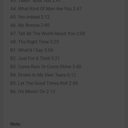
A3. Talkin’ ‘Bout You 2:47
A4. What Kind Of Man Are You 2:47
A5. Yes Indeed 2:12
A6. My Bonnie 2:40
A7. Tell All The World About You 2:00
A8. The Right Time 3:25
B1. What’d I Say 5:04
B2. Just For A Thrill 3:21
B3. Come Rain Or Come Shine 3:40
B4. Drown In My Own Tears 6:12
B5. Let The Good Times Roll 2:49
B6. I’m Movin’ On 2:13
Note: