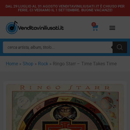
Vai
DAL 29 LUGLIO AL 31 AGOSTO VENDITAVINILIUSATI.IT È CHIUSO PER
FERIE. CI VEDIAMO IL 1 SETTEMBRE. BUONE VACANZE!
al
contenuto
0
Carrello
Ricerca
prodotti
Home
»
Shop
»
Rock
»
Ringo Starr – Time Takes Time