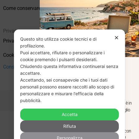
Come conservare correttamente i vinili usati
Privacy
✕
Questo sito utilizza cookie tecnici e di
Privacy Policy
profilazione.
Puoi accettare, rifiutare o personalizzare i
Cookie Policy (UE)
cookie premendo i pulsanti desiderati.
Chiudendo questa informativa continuerai senza
CHIUSURA
Consenso
accettare.
Accettando, sei consapevole che i tuoi dati
ESTIVA
personali possono essere raccolti allo scopo di
personalizzare e misurare l'efficacia della
pubblicità.
Dal 29 luglio al 31 agosto venditaviniliusati.it è in
pausa estiva. Gli ordini ricevuti entro il 29 luglio
Accetta
saranno spediti regolarmente.
Copyright © 2026 Vendita Vinili Usati | P.IVA 12240940960
Rifiuta
Made with
by
Next
WebStudio
Torniamo il 1 settembre, pronti a riprendere con
Personalizza
nuovi arrivi. Buona estate e buon ascolto!