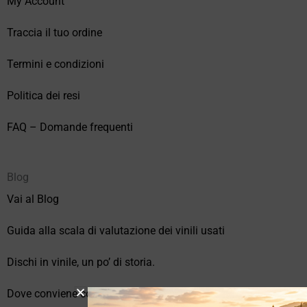
My Account
Traccia il tuo ordine
Termini e condizioni
Politica dei resi
FAQ – Domande frequenti
Blog
Vai al Blog
Guida alla scala di valutazione dei vinili usati
Dischi in vinile, un po’ di storia.
Dove conviene comprare vinili online?