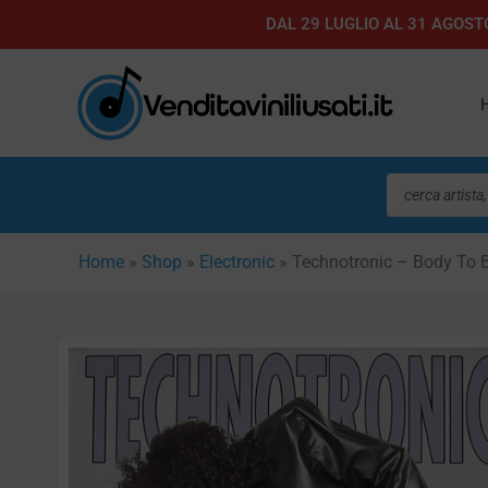
Vai
DAL 29 LUGLIO AL 31 AGOSTO
al
contenuto
Ricerca
prodotti
Home
»
Shop
»
Electronic
»
Technotronic – Body To 