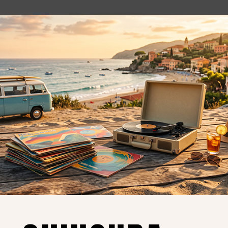
o essere interessati!
Privacy
Privacy Policy
ne dei
Cookie Policy (UE)
Consenso
a.