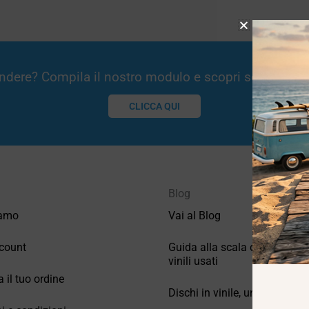
Vendere? Compila il nostro modulo e scopri se potremm
CLICCA QUI
Blog
iamo
Vai al Blog
count
Guida alla scala di valutazio
vinili usati
a il tuo ordine
Dischi in vinile, un po’ di stori