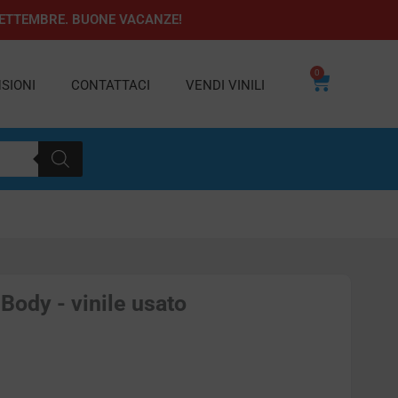
1 SETTEMBRE. BUONE VACANZE!
0
Carrello
SIONI
CONTATTACI
VENDI VINILI
Body - vinile usato