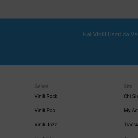
Hai Vinili Usati da 
Generi
Site
Vinili Rock
Chi S
Vinili Pop
My Ac
Vinili Jazz
Tracci