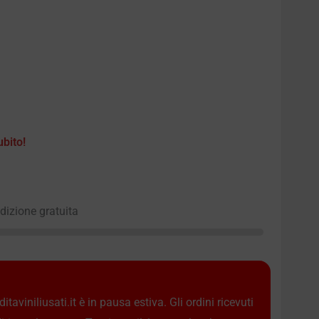
ubito!
edizione gratuita
taviniliusati.it è in pausa estiva. Gli ordini ricevuti