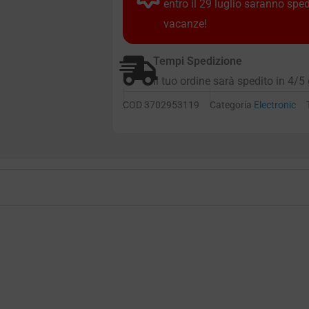
entro il 29 luglio saranno spe
vacanze!
Tempi Spedizione
Il tuo ordine sarà spedito in 4/5 
COD
3702953119
Categoria
Electronic