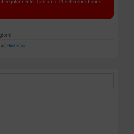
diti regolarmente. Torniamo il 1 settembre, buone
giorni
Tag
Electronic