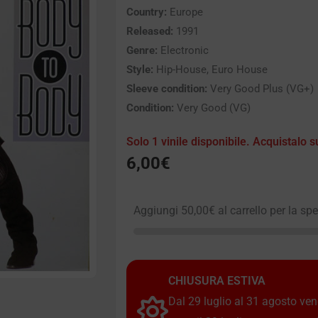
Country:
Europe
Released:
1991
Genre:
Electronic
Style:
Hip-House, Euro House
Sleeve condition:
Very Good Plus (VG+)
Condition:
Very Good (VG)
Solo 1 vinile disponibile. Acquistalo s
6,00
€
Aggiungi
50,00
€
al carrello per la sp
CHIUSURA ESTIVA
Dal 29 luglio al 31 agosto vendi