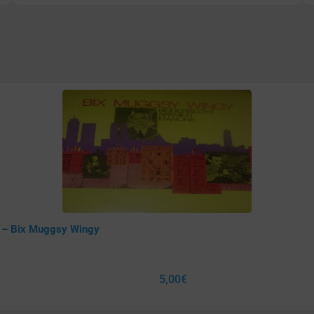
e – Bix Muggsy Wingy
5,00
€