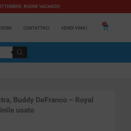
1 SETTEMBRE. BUONE VACANZE!
0
Carrello
SIONI
CONTATTACI
VENDI VINILI
stra, Buddy DeFranco – Royal
inile usato