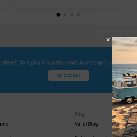
Vendere? Compila il nostro modulo e scopri se potremm
CLICCA QUI
Blog
iamo
Vai al Blog