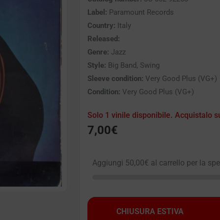
Label:
Paramount Records
Country:
Italy
Released:
Genre:
Jazz
Style:
Big Band, Swing
Sleeve condition:
Very Good Plus (VG+)
Condition:
Very Good Plus (VG+)
Solo 1 vinile disponibile. Acquistalo s
7,00
€
Aggiungi
50,00
€
al carrello per la sp
CHIUSURA ESTIVA