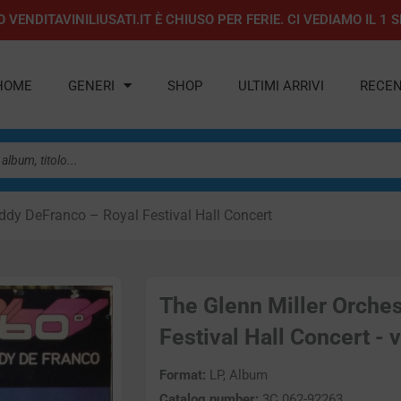
 VENDITAVINILIUSATI.IT È CHIUSO PER FERIE. CI VEDIAMO IL 
HOME
GENERI
SHOP
ULTIMI ARRIVI
RECEN
uddy DeFranco – Royal Festival Hall Concert
The Glenn Miller Orche
Festival Hall Concert - v
Format:
LP, Album
Catalog number:
3C 062-92263