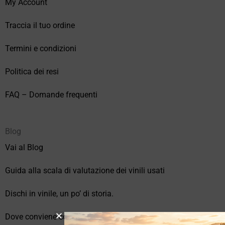
My Account
Traccia il tuo ordine
Termini e condizioni
Politica dei resi
FAQ – Domande frequenti
Blog
Vai al Blog
Guida alla scala di valutazione dei vinili usati
Dischi in vinile, un po’ di storia.
Dove conviene comprare vinili online?