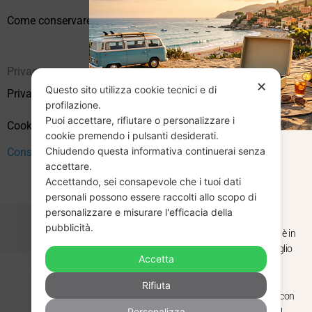
Come conservare correttamente i vinili usati
Privacy
✕
Questo sito utilizza cookie tecnici e di
Privacy Policy
profilazione.
Puoi accettare, rifiutare o personalizzare i
Cookie Policy (UE)
cookie premendo i pulsanti desiderati.
Chiudendo questa informativa continuerai senza
CHIUSURA
Consenso
accettare.
Accettando, sei consapevole che i tuoi dati
ESTIVA
personali possono essere raccolti allo scopo di
personalizzare e misurare l'efficacia della
pubblicità.
Dal 29 luglio al 31 agosto venditaviniliusati.it è in
pausa estiva. Gli ordini ricevuti entro il 29 luglio
Accetta
saranno spediti regolarmente.
Copyright © 2026 Vendita Vinili Usati | P.IVA 12240940960
Rifiuta
Made with
by
Next
WebStudio
Torniamo il 1 settembre, pronti a riprendere con
Personalizza
nuovi arrivi. Buona estate e buon ascolto!