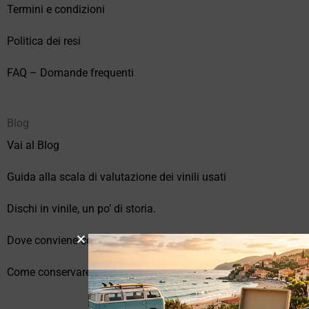
Termini e condizioni
Politica dei resi
FAQ – Domande frequenti
Blog
Vai al Blog
Guida alla scala di valutazione dei vinili usati
Dischi in vinile, un po’ di storia.
Dove conviene comprare vinili online?
Come conservare correttamente i vinili usati