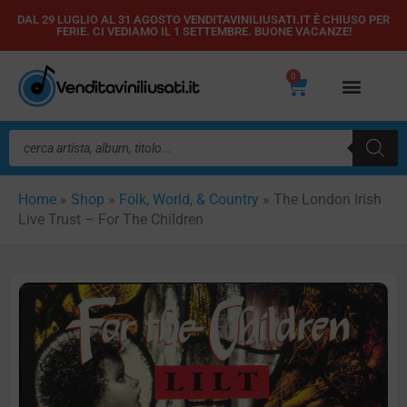
Vai
DAL 29 LUGLIO AL 31 AGOSTO VENDITAVINILIUSATI.IT È CHIUSO PER
FERIE. CI VEDIAMO IL 1 SETTEMBRE. BUONE VACANZE!
al
contenuto
0
Carrello
Ricerca
prodotti
Home
»
Shop
»
Folk, World, & Country
»
The London Irish
Live Trust – For The Children