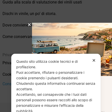
Guida alla scala di valutazione dei vinili usati
Dischi in vinile, un po’ di storia.
Dove conviene comprare vinili online?
Come conservare correttamente i vinili usati
Privacy
✕
Questo sito utilizza cookie tecnici e di
Privacy Policy
profilazione.
Puoi accettare, rifiutare o personalizzare i
Cookie Policy (UE)
cookie premendo i pulsanti desiderati.
Chiudendo questa informativa continuerai senza
CHIUSURA
Consenso
accettare.
Accettando, sei consapevole che i tuoi dati
ESTIVA
personali possono essere raccolti allo scopo di
personalizzare e misurare l'efficacia della
pubblicità.