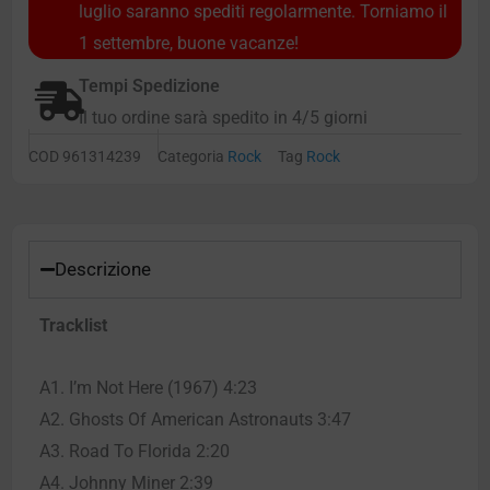
luglio saranno spediti regolarmente. Torniamo il
1 settembre, buone vacanze!
Tempi Spedizione
Il tuo ordine sarà spedito in 4/5 giorni
COD
961314239
Categoria
Rock
Tag
Rock
Descrizione
Tracklist
A1. I’m Not Here (1967) 4:23
A2. Ghosts Of American Astronauts 3:47
A3. Road To Florida 2:20
A4. Johnny Miner 2:39