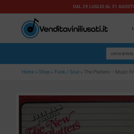
Vai
DAL 29 LUGLIO AL 31 AGOSTO
al
contenuto
Ricerca
prodotti
Home
»
Shop
»
Funk / Soul
»
The Platters – Music 