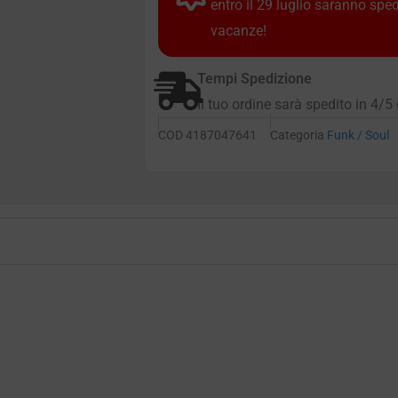
entro il 29 luglio saranno spe
vacanze!
Tempi Spedizione
Il tuo ordine sarà spedito in 4/5 
COD
4187047641
Categoria
Funk / Soul