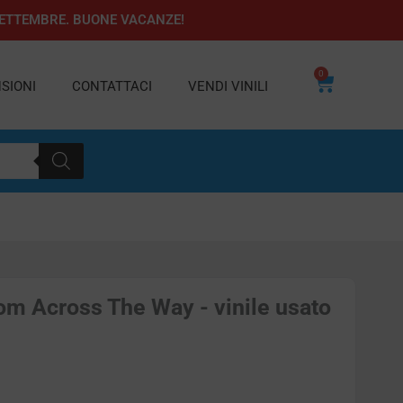
1 SETTEMBRE. BUONE VACANZE!
0
Carrello
SIONI
CONTATTACI
VENDI VINILI
om Across The Way - vinile usato