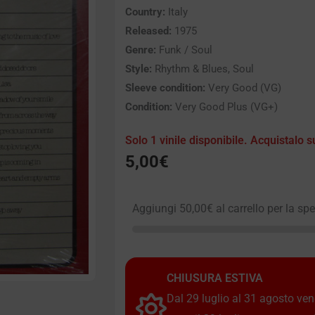
Country:
Italy
Released:
1975
Genre:
Funk / Soul
Style:
Rhythm & Blues, Soul
Sleeve condition:
Very Good (VG)
Condition:
Very Good Plus (VG+)
Solo 1 vinile disponibile. Acquistalo s
5,00
€
Aggiungi
50,00
€
al carrello per la sp
CHIUSURA ESTIVA
Dal 29 luglio al 31 agosto vendi