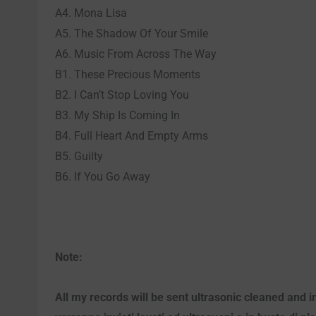
A4. Mona Lisa
A5. The Shadow Of Your Smile
A6. Music From Across The Way
B1. These Precious Moments
B2. I Can’t Stop Loving You
B3. My Ship Is Coming In
B4. Full Heart And Empty Arms
B5. Guilty
B6. If You Go Away
Note:
All my records will be sent ultrasonic cleaned and i