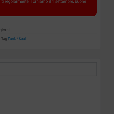
diti regolarmente. Torniamo il 1 settembre, buone
giorni
Tag
Funk / Soul