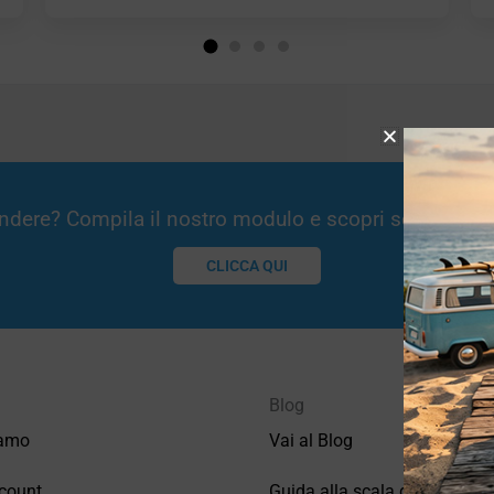
Vendere? Compila il nostro modulo e scopri se potremm
CLICCA QUI
Blog
iamo
Vai al Blog
count
Guida alla scala di valutazio