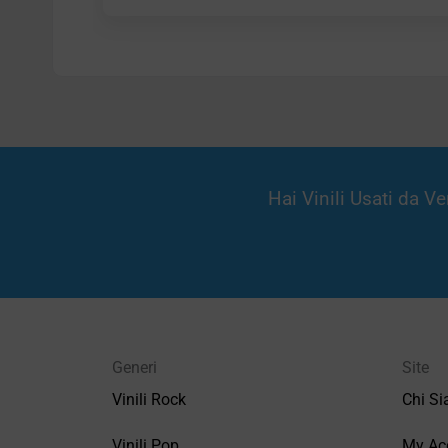
Hai Vinili Usati da 
Generi
Site
Vinili Rock
Chi S
Vinili Pop
My Ac