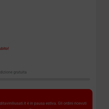
ubito!
edizione gratuita
taviniliusati.it è in pausa estiva. Gli ordini ricevuti