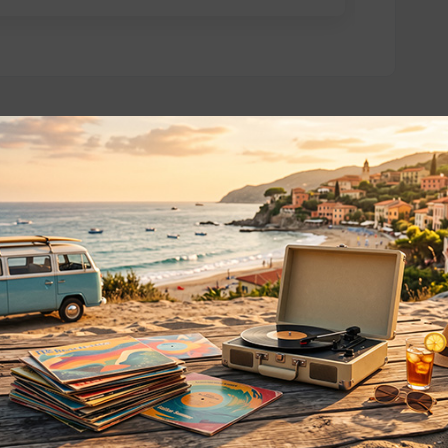
o essere interessati!
Privacy
Privacy Policy
ne dei
Cookie Policy (UE)