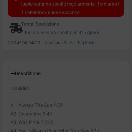
luglio saranno spediti regolarmente. Torniamo il
1 settembre, buone vacanze!
Tempi Spedizione
Il tuo ordine sarà spedito in 4/5 giorni
COD
4224094413
Categoria
Rock
Tag
Rock
Descrizione
Tracklist
A1. Always The Sun 4:54
A2. Dreamtime 3:43
A3. Was It You? 3:40
A4. You’ll Always Reap What You Sow 5:17