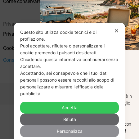
Come conservare correttamente i vinili usati
Privacy
✕
Questo sito utilizza cookie tecnici e di
Privacy Policy
profilazione.
Puoi accettare, rifiutare o personalizzare i
Cookie Policy (UE)
cookie premendo i pulsanti desiderati.
Chiudendo questa informativa continuerai senza
CHIUSURA
Consenso
accettare.
Accettando, sei consapevole che i tuoi dati
ESTIVA
personali possono essere raccolti allo scopo di
personalizzare e misurare l'efficacia della
pubblicità.
Dal 29 luglio al 31 agosto venditaviniliusati.it è in
pausa estiva. Gli ordini ricevuti entro il 29 luglio
Accetta
saranno spediti regolarmente.
Copyright © 2026 Vendita Vinili Usati | P.IVA 12240940960
Rifiuta
Made with
by
Next
WebStudio
Torniamo il 1 settembre, pronti a riprendere con
Personalizza
nuovi arrivi. Buona estate e buon ascolto!