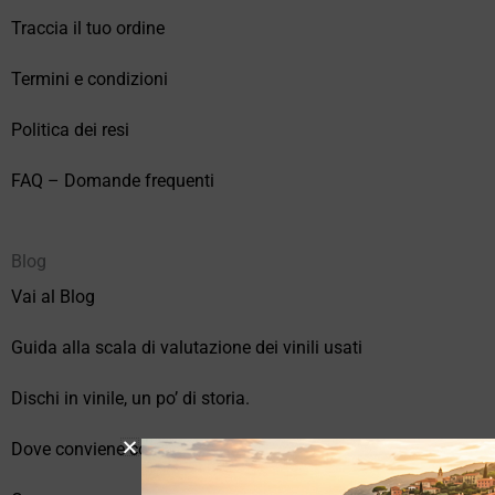
Traccia il tuo ordine
Termini e condizioni
Politica dei resi
FAQ – Domande frequenti
Blog
Vai al Blog
Guida alla scala di valutazione dei vinili usati
Dischi in vinile, un po’ di storia.
Dove conviene comprare vinili online?