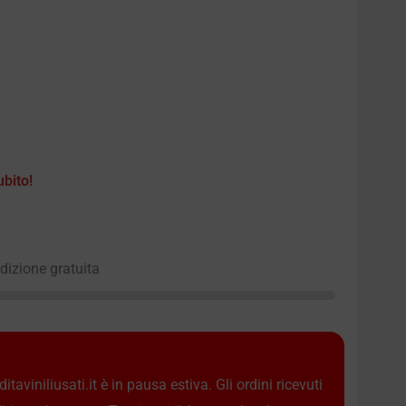
ubito!
edizione gratuita
taviniliusati.it è in pausa estiva. Gli ordini ricevuti