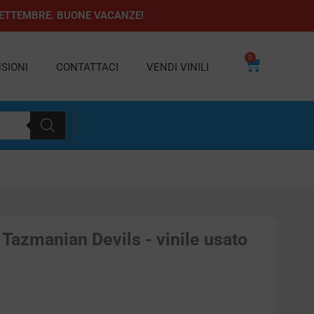
1 SETTEMBRE. BUONE VACANZE!
0
Carrello
SIONI
CONTATTACI
VENDI VINILI
Tazmanian Devils - vinile usato