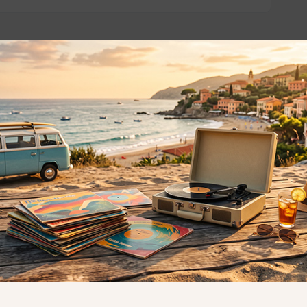
o essere interessati!
Privacy
Privacy Policy
ne dei
Cookie Policy (UE)
Consenso