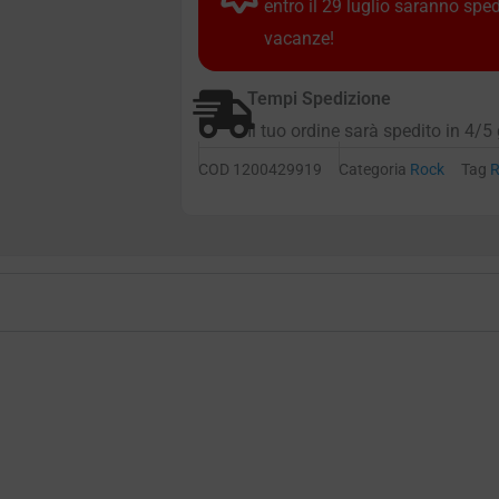
entro il 29 luglio saranno spe
vacanze!
Tempi Spedizione
Il tuo ordine sarà spedito in 4/5 
COD
1200429919
Categoria
Rock
Tag
R