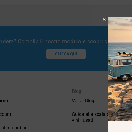
Vendere? Compila il nostro modulo e scopri se potremm
CLICCA QUI
Blog
iamo
Vai al Blog
count
Guida alla scala di valutazio
vinili usati
a il tuo ordine