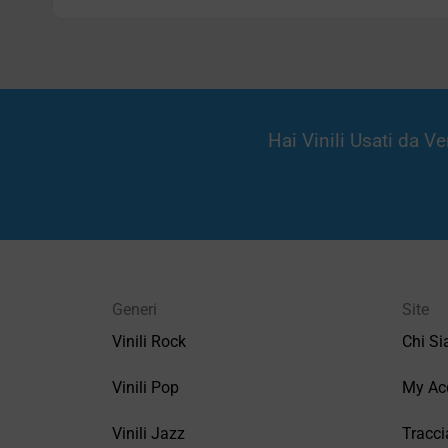
Hai Vinili Usati da 
Generi
Site
Vinili Rock
Chi S
Vinili Pop
My Ac
Vinili Jazz
Tracci