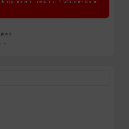
diti regolarmente. Torniamo il 1 settembre, buone
giorni
ock