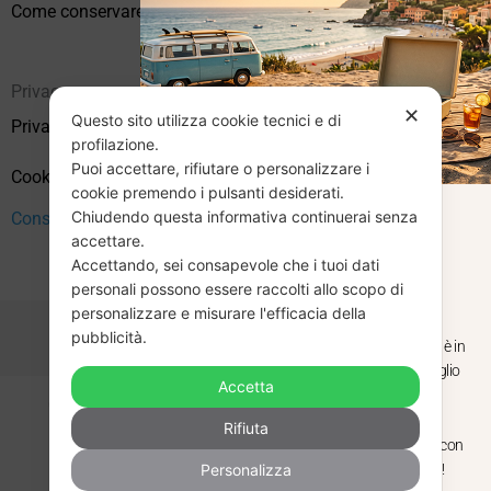
Come conservare correttamente i vinili usati
Privacy
✕
Questo sito utilizza cookie tecnici e di
Privacy Policy
profilazione.
Puoi accettare, rifiutare o personalizzare i
Cookie Policy (UE)
cookie premendo i pulsanti desiderati.
Chiudendo questa informativa continuerai senza
CHIUSURA
Consenso
accettare.
Accettando, sei consapevole che i tuoi dati
ESTIVA
personali possono essere raccolti allo scopo di
personalizzare e misurare l'efficacia della
pubblicità.
Dal 29 luglio al 31 agosto venditaviniliusati.it è in
pausa estiva. Gli ordini ricevuti entro il 29 luglio
Accetta
saranno spediti regolarmente.
Copyright © 2026 Vendita Vinili Usati | P.IVA 12240940960
Rifiuta
Made with
by
Next
WebStudio
Torniamo il 1 settembre, pronti a riprendere con
Personalizza
nuovi arrivi. Buona estate e buon ascolto!