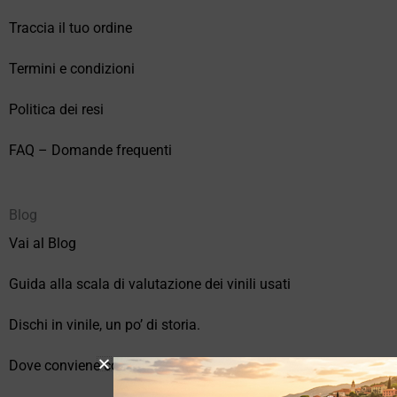
Traccia il tuo ordine
Termini e condizioni
Politica dei resi
FAQ – Domande frequenti
Blog
Vai al Blog
Guida alla scala di valutazione dei vinili usati
Dischi in vinile, un po’ di storia.
Dove conviene comprare vinili online?