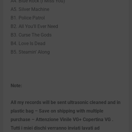
A4. Blue Rock (I Miss You)
A5. Silver Machine
B1. Police Patrol
B2. All You’ll Ever Need
B3. Curse The Gods
B4. Love Is Dead
B5. Steamin’ Along
Note:
All my records will be sent ultrasonic cleaned and in
plastic bag – Save on shipping with multiple
purchase – Attenzione Vinile VG+ Copertina VG .
Tutti i miei dischi verranno inviati lavati ad