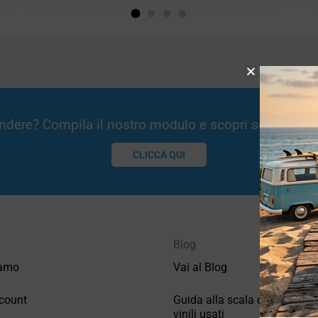
Vendere? Compila il nostro modulo e scopri se potremm
CLICCA QUI
Blog
iamo
Vai al Blog
count
Guida alla scala di valutazio
vinili usati