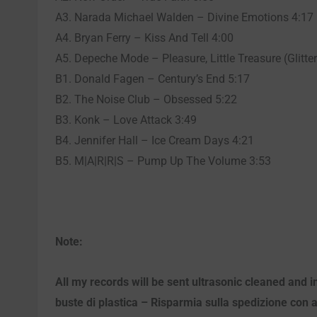
A3. Narada Michael Walden – Divine Emotions 4:17
A4. Bryan Ferry – Kiss And Tell 4:00
A5. Depeche Mode – Pleasure, Little Treasure (Glitte
B1. Donald Fagen – Century’s End 5:17
B2. The Noise Club – Obsessed 5:22
B3. Konk – Love Attack 3:49
B4. Jennifer Hall – Ice Cream Days 4:21
B5. M|A|R|R|S – Pump Up The Volume 3:53
Note:
All my records will be sent ultrasonic cleaned and in
buste di plastica – Risparmia sulla spedizione con ac