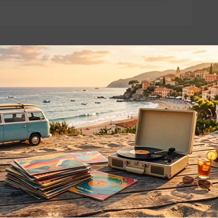
o essere interessati!
Privacy
Privacy Policy
ne dei
Cookie Policy (UE)