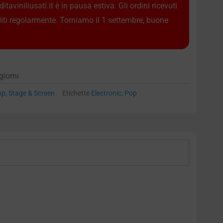
taviniliusati.it è in pausa estiva. Gli ordini ricevuti
diti regolarmente. Torniamo il 1 settembre, buone
giorni
op
,
Stage & Screen
Etichette
Electronic
,
Pop