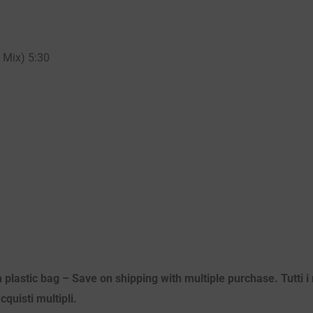
r Mix) 5:30
 plastic bag – Save on shipping with multiple purchase. Tutti i m
quisti multipli.