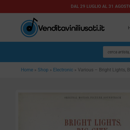
Vai
DAL 29 LUGLIO AL 31 AGOSTO
al
contenuto
Ricerca
prodotti
Home
»
Shop
»
Electronic
»
Various – Bright Lights, B