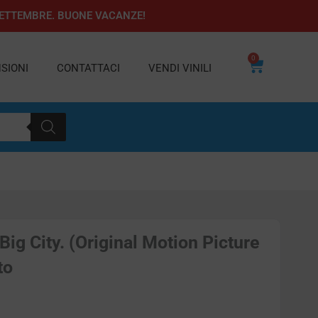
1 SETTEMBRE. BUONE VACANZE!
0
Carrello
SIONI
CONTATTACI
VENDI VINILI
Big City. (Original Motion Picture
to