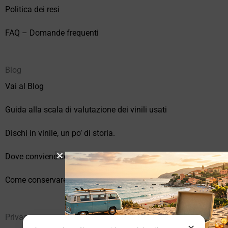
Politica dei resi
FAQ – Domande frequenti
Blog
Vai al Blog
Guida alla scala di valutazione dei vinili usati
Dischi in vinile, un po’ di storia.
Dove conviene comprare vinili online?
Come conservare correttamente i vinili usati
Privacy