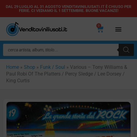
Vai
DAL 29 LUGLIO AL 31 AGOSTO VENDITAVINILIUSATI.IT È CHIUSO PER
FERIE. CI VEDIAMO IL 1 SETTEMBRE. BUONE VACANZE!
al
contenuto
0
Carrello
Ricerca
prodotti
Home
»
Shop
»
Funk / Soul
»
Various – Tony Williams &
Paul Robi Of The Platters / Percy Sledge / Lee Dorsey /
King Curtis