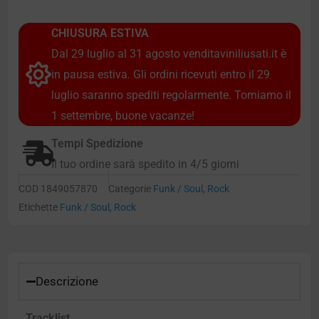
CHIUSURA ESTIVA
Dal 29 luglio al 31 agosto venditaviniliusati.it è
in pausa estiva. Gli ordini ricevuti entro il 29
luglio saranno spediti regolarmente. Torniamo il
1 settembre, buone vacanze!
Tempi Spedizione
Il tuo ordine sarà spedito in 4/5 giorni
COD
1849057870
Categorie
Funk / Soul
,
Rock
Etichette
Funk / Soul
,
Rock
Descrizione
Tracklist