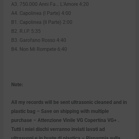
A3. 750.000 Anni Fa… L’Amore 4:20
A4. Capolinea (I Parte) 4:00
B1. Capolinea (II Parte) 2:00
B2. R.I.P. 5:35
B3. Garofano Rosso 4:40
B4. Non Mi Rompete 6:40
Note:
All my records will be sent ultrasonic cleaned and in
plastic bag – Save on shipping with multiple
purchase – Attenzione Vinile VG Copertina VG+ .
Tutti i miei dischi verranno inviati lavati ad
ultrasuoni e in buste di plastica – Risparmia sulla