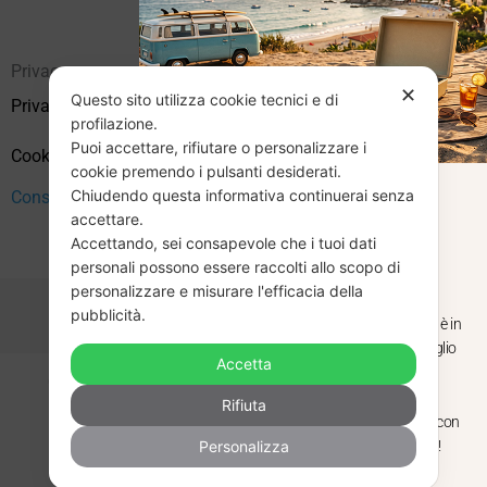
Privacy
✕
Questo sito utilizza cookie tecnici e di
Privacy Policy
profilazione.
Puoi accettare, rifiutare o personalizzare i
Cookie Policy (UE)
cookie premendo i pulsanti desiderati.
Chiudendo questa informativa continuerai senza
CHIUSURA
Consenso
accettare.
Accettando, sei consapevole che i tuoi dati
ESTIVA
personali possono essere raccolti allo scopo di
personalizzare e misurare l'efficacia della
pubblicità.
Dal 29 luglio al 31 agosto venditaviniliusati.it è in
pausa estiva. Gli ordini ricevuti entro il 29 luglio
Accetta
saranno spediti regolarmente.
Copyright © 2026 Vendita Vinili Usati | P.IVA 12240940960
Rifiuta
Made with
by
Next
WebStudio
Torniamo il 1 settembre, pronti a riprendere con
Personalizza
nuovi arrivi. Buona estate e buon ascolto!