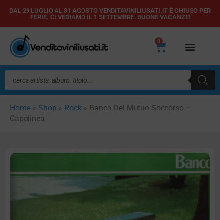
Vai
DAL 29 LUGLIO AL 31 AGOSTO VENDITAVINILIUSATI.IT È CHIUSO PER
FERIE. CI VEDIAMO IL 1 SETTEMBRE. BUONE VACANZE!
al
contenuto
0
Carrello
Ricerca
prodotti
Home
»
Shop
»
Rock
»
Banco Del Mutuo Soccorso –
Capolinea