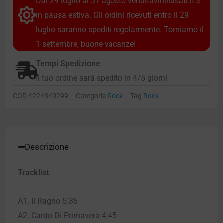
Dal 29 luglio al 31 agosto venditaviniliusati.it è
in pausa estiva. Gli ordini ricevuti entro il 29
luglio saranno spediti regolarmente. Torniamo il
1 settembre, buone vacanze!
Tempi Spedizione
Il tuo ordine sarà spedito in 4/5 giorni
COD
4224340299
Categoria
Rock
Tag
Rock
Descrizione
Tracklist
A1. Il Ragno 5:35
A2. Canto Di Primavera 4:45