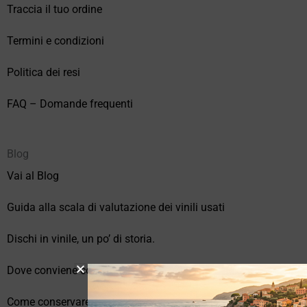
Traccia il tuo ordine
Termini e condizioni
Politica dei resi
FAQ – Domande frequenti
Blog
Vai al Blog
Guida alla scala di valutazione dei vinili usati
Dischi in vinile, un po’ di storia.
Dove conviene comprare vinili online?
Come conservare correttamente i vinili usati