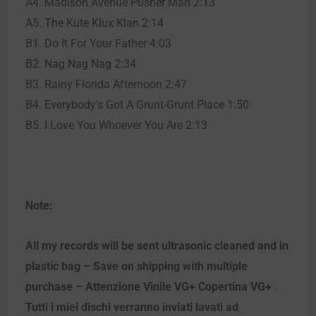
A4. Madison Avenue Pusher Man 2:13
A5. The Kute Klux Klan 2:14
B1. Do It For Your Father 4:03
B2. Nag Nag Nag 2:34
B3. Rainy Florida Afternoon 2:47
B4. Everybody’s Got A Grunt-Grunt Place 1:50
B5. I Love You Whoever You Are 2:13
Note:
All my records will be sent ultrasonic cleaned and in
plastic bag – Save on shipping with multiple
purchase – Attenzione Vinile VG+ Copertina VG+ .
Tutti i miei dischi verranno inviati lavati ad