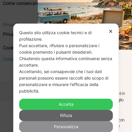
Come conservare correttamente i vinili usati
Privacy
✕
Questo sito utilizza cookie tecnici e di
Privacy Policy
profilazione.
Puoi accettare, rifiutare o personalizzare i
Cookie Policy (UE)
cookie premendo i pulsanti desiderati.
Chiudendo questa informativa continuerai senza
Consenso
CHIUSURA
accettare.
Accettando, sei consapevole che i tuoi dati
ESTIVA
personali possono essere raccolti allo scopo di
personalizzare e misurare l'efficacia della
pubblicità.
Dal 29 luglio al 31 agosto venditaviniliusati.it è in
pausa estiva. Gli ordini ricevuti entro il 29 luglio
Accetta
saranno spediti regolarmente.
Copyright © 2026 Vendita Vinili Usati | P.IVA 12240940960
Rifiuta
Made with
by
Next
WebStudio
Torniamo il 1 settembre, pronti a riprendere con
Personalizza
nuovi arrivi. Buona estate e buon ascolto!