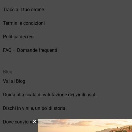
Traccia il tuo ordine
Termini e condizioni
Politica dei resi
FAQ – Domande frequenti
Blog
Vai al Blog
Guida alla scala di valutazione dei vinili usati
Dischi in vinile, un po’ di storia.
Dove conviene comprare vinili online?