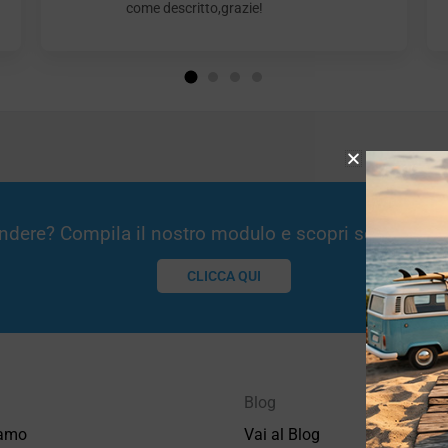
come descritto,grazie!
Vendere? Compila il nostro modulo e scopri se potremm
CLICCA QUI
Blog
iamo
Vai al Blog