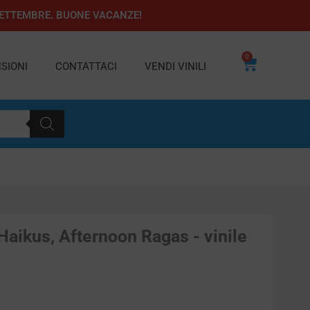
1 SETTEMBRE. BUONE VACANZE!
0
Carrello
SIONI
CONTATTACI
VENDI VINILI
aikus, Afternoon Ragas - vinile