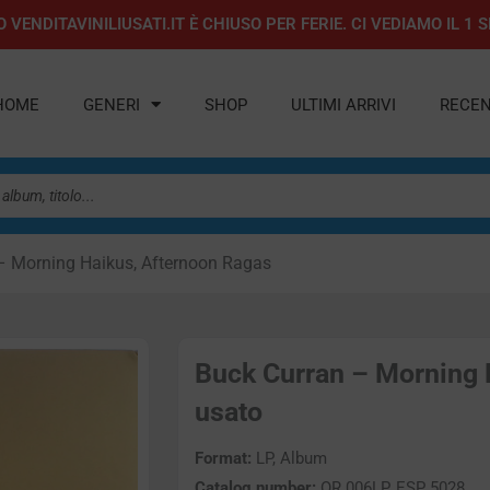
 VENDITAVINILIUSATI.IT È CHIUSO PER FERIE. CI VEDIAMO IL 
HOME
GENERI
SHOP
ULTIMI ARRIVI
RECEN
– Morning Haikus, Afternoon Ragas
Buck Curran – Morning H
usato
Format:
LP, Album
Catalog number:
OR 006LP, ESP 5028