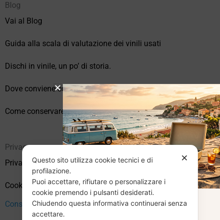
Blog
Vai al Blog
Guida alla scala di valutazione dei vinili usati
Dischi in vinile, un po’ di storia.
Dove conviene comprare vinili online?
Come conservare correttamente i vinili usati
Privacy
✕
Questo sito utilizza cookie tecnici e di
Privacy Policy
profilazione.
Puoi accettare, rifiutare o personalizzare i
Cookie Policy (UE)
cookie premendo i pulsanti desiderati.
Chiudendo questa informativa continuerai senza
CHIUSURA
Consenso
accettare.