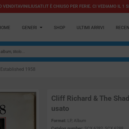
 VENDITAVINILIUSATI.IT È CHIUSO PER FERIE. CI VEDIAMO IL 
HOME
GENERI
SHOP
ULTIMI ARRIVI
RECEN
 Established 1958
Cliff Richard & The Sha
usato
Format:
LP, Album
Catalog number:
SCX 6282, SCX 6288