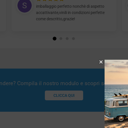
imballaggio perfetto nonchè di aspetto
accattivante,vinili in condizioni perfette
come descritto,grazie!
Vendere? Compila il nostro modulo e scopri se potremm
CLICCA QUI