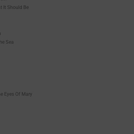
 It Should Be
n
he Sea
he Eyes Of Mary