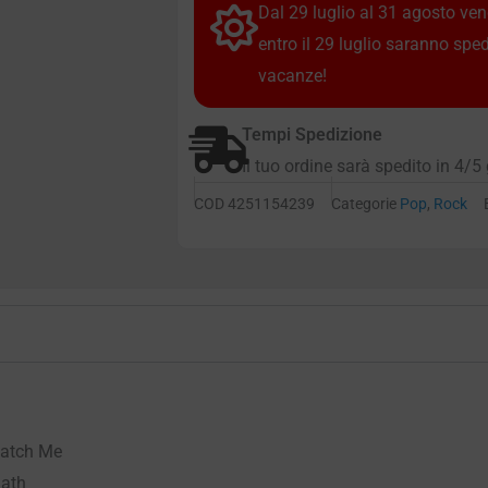
Dal 29 luglio al 31 agosto vendi
entro il 29 luglio saranno spe
vacanze!
Tempi Spedizione
Il tuo ordine sarà spedito in 4/5 
COD
4251154239
Categorie
Pop
,
Rock
Catch Me
Bath