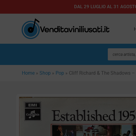
Vai
DAL 29 LUGLIO AL 31 AGOSTO
al
contenuto
Ricerca
prodotti
Home
»
Shop
»
Pop
»
Cliff Richard & The Shadows –