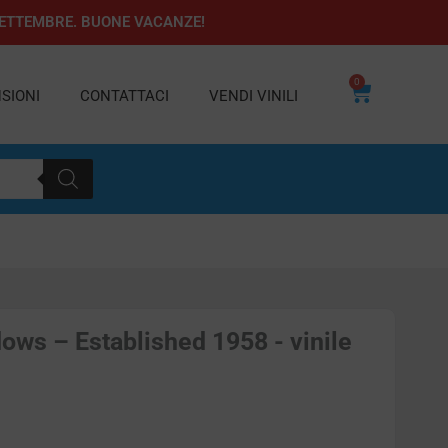
1 SETTEMBRE. BUONE VACANZE!
0
Carrello
SIONI
CONTATTACI
VENDI VINILI
dows – Established 1958 - vinile