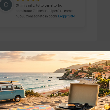
Ottimi vinili … tutto perfetto, ho
acquistato 7 dischi tutti perfetti come
nuovi. Consegnato in pochi
Leggi tutto
o essere interessati!