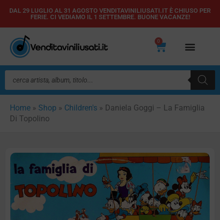
Vai
DAL 29 LUGLIO AL 31 AGOSTO VENDITAVINILIUSATI.IT È CHIUSO PER
FERIE. CI VEDIAMO IL 1 SETTEMBRE. BUONE VACANZE!
al
contenuto
0
Carrello
Ricerca
prodotti
Home
»
Shop
»
Children's
»
Daniela Goggi – La Famiglia
Di Topolino