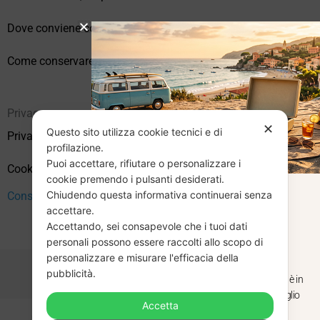
Dove conviene comprare vinili online?
Come conservare correttamente i vinili usati
Privacy
✕
Questo sito utilizza cookie tecnici e di
Privacy Policy
profilazione.
Puoi accettare, rifiutare o personalizzare i
Cookie Policy (UE)
cookie premendo i pulsanti desiderati.
Chiudendo questa informativa continuerai senza
CHIUSURA
Consenso
accettare.
Accettando, sei consapevole che i tuoi dati
ESTIVA
personali possono essere raccolti allo scopo di
personalizzare e misurare l'efficacia della
pubblicità.
Dal 29 luglio al 31 agosto venditaviniliusati.it è in
pausa estiva. Gli ordini ricevuti entro il 29 luglio
Accetta
saranno spediti regolarmente.
Copyright © 2026 Vendita Vinili Usati | P.IVA 12240940960