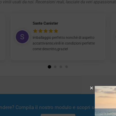
 vinili usati da noi. Recensioni reali, lasciate da veri appassionat
Sante Canister
imballaggio perfetto nonchè di aspetto
accattivante,vinili in condizioni perfette
come descritto,grazie!
Vendere? Compila il nostro modulo e scopri se potremm