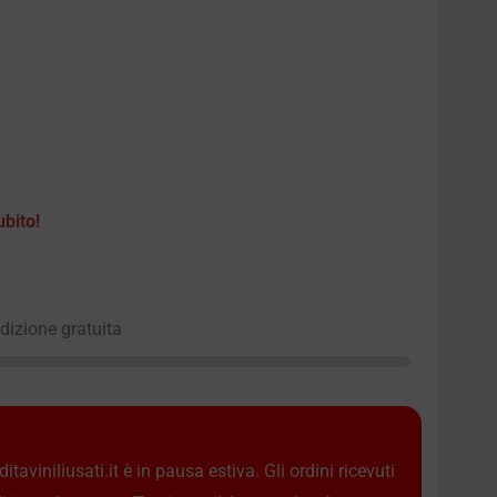
ubito!
edizione gratuita
taviniliusati.it è in pausa estiva. Gli ordini ricevuti