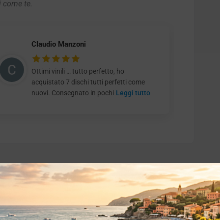
i come te.
Claudio Manzoni
Ottimi vinili … tutto perfetto, ho
acquistato 7 dischi tutti perfetti come
nuovi. Consegnato in pochi
Leggi tutto
o essere interessati!