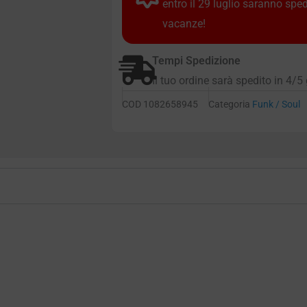
entro il 29 luglio saranno spe
vacanze!
Tempi Spedizione
Il tuo ordine sarà spedito in 4/5 
COD
1082658945
Categoria
Funk / Soul