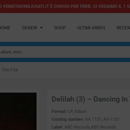
 VENDITAVINILIUSATI.IT È CHIUSO PER FERIE. CI VEDIAMO IL 
HOME
GENERI
SHOP
ULTIMI ARRIVI
RECEN
 The Fire
Delilah (3) – Dancing In 
Format:
LP, Album
Catalog number:
AA 1131, AA-1131
Label:
ABC Records,ABC Records