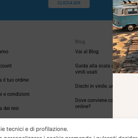
CLICCA QUI
Blog
iamo
Vai al Blog
count
Guida alla scala di valutazio
vinili usati
a il tuo ordine
Dischi in vinile, un po’ di stori
i e condizioni
Dove conviene comprare vinil
online?
a dei resi
Come conservare correttamen
 Domande frequenti
vinili usati
ie tecnici e di profilazione.