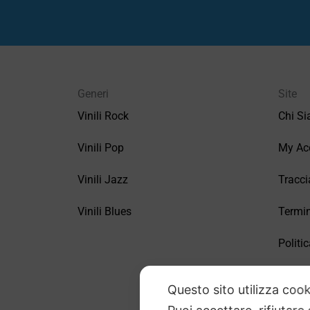
Generi
Site
Vinili Rock
Chi S
Vinili Pop
My Ac
Vinili Jazz
Tracci
Vinili Blues
Termin
Politic
FAQ –
Questo sito utilizza cook