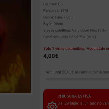
Country:
US
Released:
1978
Genre:
Funk / Soul
Style:
Disco
Sleeve condition:
Very Good Plus (VG+)
Condition:
Very Good Plus (VG+)
Solo 1 vinile disponibile. Acquistalo s
4,00
€
Aggiungi
50,00
€
al carrello per la sp
CHIUSURA ESTIVA
Dal 29 luglio al 31 agosto vendi