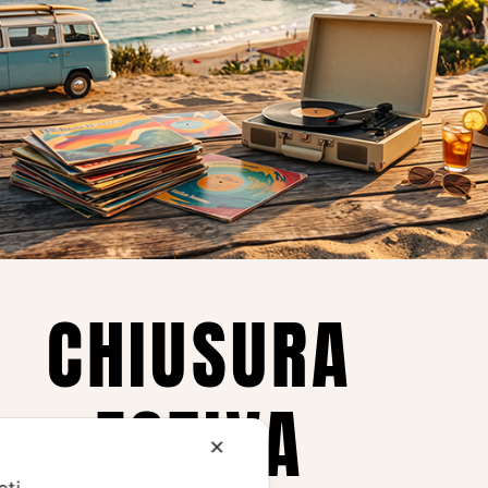
Privacy
Privacy Policy
ne dei
Cookie Policy (UE)
Consenso
a.
CHIUSURA
i
ESTIVA
te i
✕