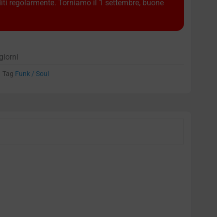
diti regolarmente. Torniamo il 1 settembre, buone
giorni
Tag
Funk / Soul