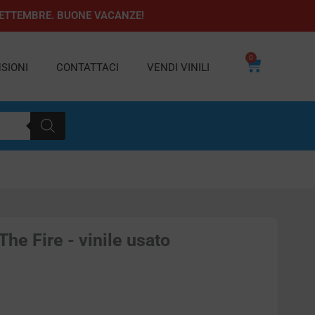
1 SETTEMBRE. BUONE VACANZE!
0
Carrello
SIONI
CONTATTACI
VENDI VINILI
The Fire - vinile usato