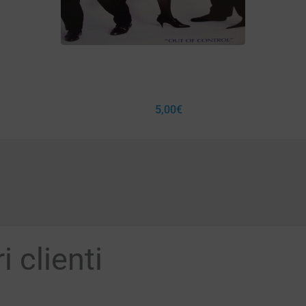
5,00
€
 clienti