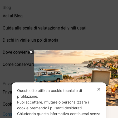
Blog
Vai al Blog
Guida alla scala di valutazione dei vinili usati
Dischi in vinile, un po’ di storia.
Dove conviene comprare vinili online?
Come conservare correttamente i vinili usati
Privacy
✕
Questo sito utilizza cookie tecnici e di
Privacy Policy
profilazione.
Puoi accettare, rifiutare o personalizzare i
Cookie Policy (UE)
cookie premendo i pulsanti desiderati.
Chiudendo questa informativa continuerai senza
Consenso