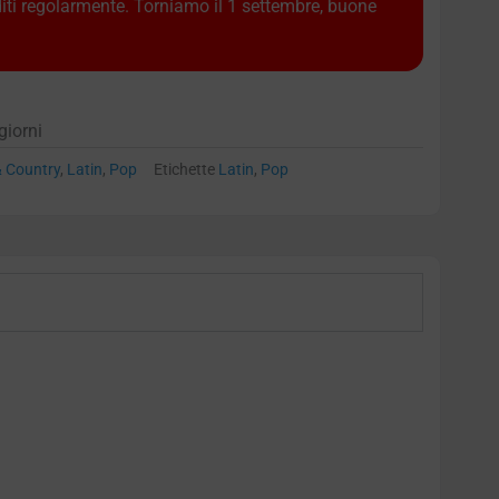
diti regolarmente. Torniamo il 1 settembre, buone
giorni
& Country
,
Latin
,
Pop
Etichette
Latin
,
Pop