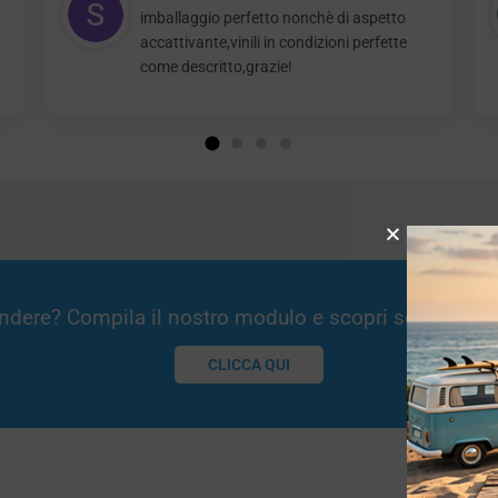
imballaggio perfetto nonchè di aspetto
accattivante,vinili in condizioni perfette
come descritto,grazie!
Vendere? Compila il nostro modulo e scopri se potremm
CLICCA QUI