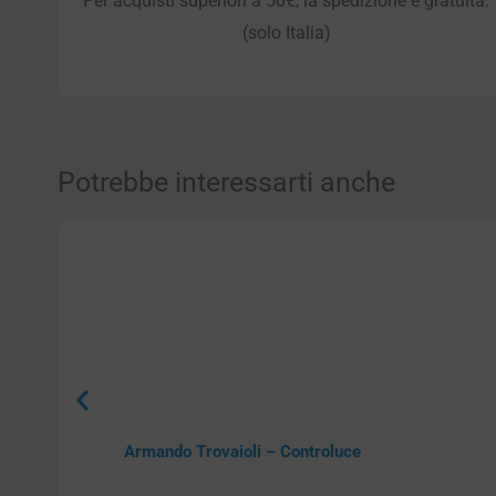
Per acquisti superiori a 50€, la spedizione è gratuita.
(solo Italia)
Potrebbe interessarti anche
Armando Trovaioli – Controluce