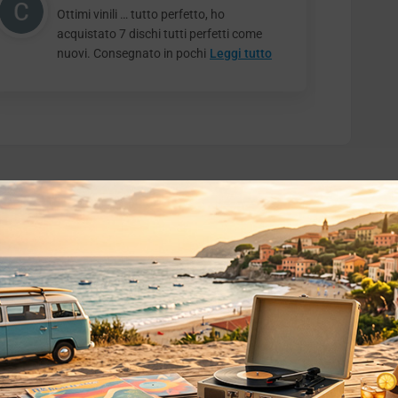
Ottimi vinili … tutto perfetto, ho
acquistato 7 dischi tutti perfetti come
nuovi. Consegnato in pochi
Leggi tutto
o essere interessati!