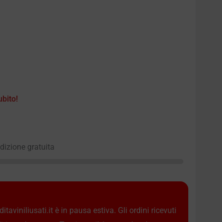
ubito!
edizione gratuita
taviniliusati.it è in pausa estiva. Gli ordini ricevuti