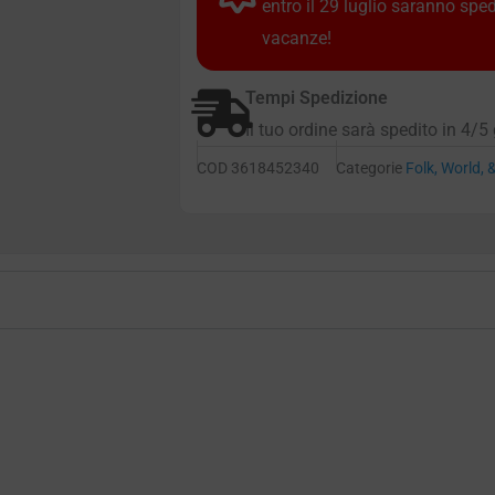
entro il 29 luglio saranno spe
vacanze!
Tempi Spedizione
Il tuo ordine sarà spedito in 4/5 
COD
3618452340
Categorie
Folk, World, 