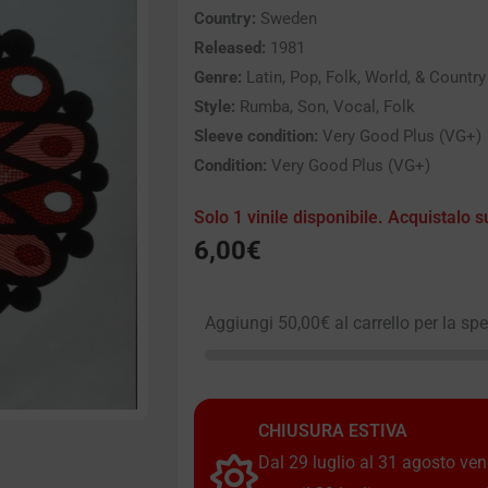
Country:
Sweden
Released:
1981
Genre:
Latin, Pop, Folk, World, & Country
Style:
Rumba, Son, Vocal, Folk
Sleeve condition:
Very Good Plus (VG+)
Condition:
Very Good Plus (VG+)
Solo 1 vinile disponibile. Acquistalo s
6,00
€
Aggiungi
50,00
€
al carrello per la sp
CHIUSURA ESTIVA
Dal 29 luglio al 31 agosto vendi