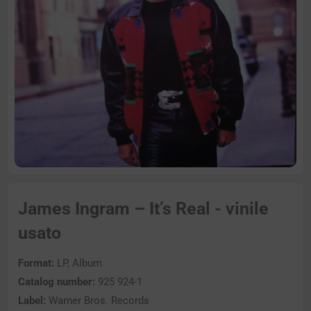
James Ingram – It’s Real - vinile
usato
Format:
LP, Album
Catalog number:
925 924-1
Label:
Warner Bros. Records