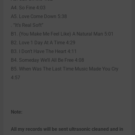
A4. So Fine 4:03
A5. Love Come Down 5:38
. “It’s Real Soft”
B1. (You Make Me Feel Like) A Natural Man 5:01
B2. Love 1 Day At A Time 4:29
B3. I Don’t Have The Heart 4:11
B4. Someday We’ll All Be Free 4:08
B5. When Was The Last Time Music Made You Cry
4:57
Note:
All my records will be sent ultrasonic cleaned and in