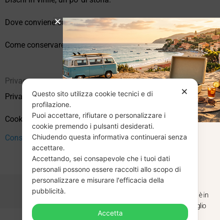
Dove conviene comprare vinili online?
Come conservare correttamente i vinili usati
Privacy
✕
Questo sito utilizza cookie tecnici e di
Privacy Policy
profilazione.
Puoi accettare, rifiutare o personalizzare i
Cookie Policy (UE)
cookie premendo i pulsanti desiderati.
Chiudendo questa informativa continuerai senza
CHIUSURA
Consenso
accettare.
Accettando, sei consapevole che i tuoi dati
ESTIVA
personali possono essere raccolti allo scopo di
personalizzare e misurare l'efficacia della
pubblicità.
Dal 29 luglio al 31 agosto venditaviniliusati.it è in
pausa estiva. Gli ordini ricevuti entro il 29 luglio
Accetta
saranno spediti regolarmente.