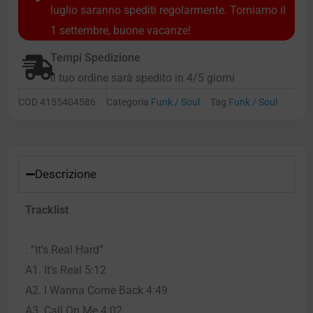
luglio saranno spediti regolarmente. Torniamo il
1 settembre, buone vacanze!
Tempi Spedizione
Il tuo ordine sarà spedito in 4/5 giorni
COD
4155404586
Categoria
Funk / Soul
Tag
Funk / Soul
Descrizione
Tracklist
. “It’s Real Hard”
A1. It’s Real 5:12
A2. I Wanna Come Back 4:49
A3. Call On Me 4:02