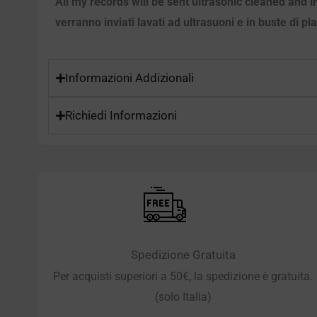
All my records will be sent ultrasonic cleaned and i
verranno inviati lavati ad ultrasuoni e in buste di pl
Informazioni Addizionali
Richiedi Informazioni
Spedizione Gratuita
Per acquisti superiori a 50€, la spedizione è gratuita.
(solo Italia)