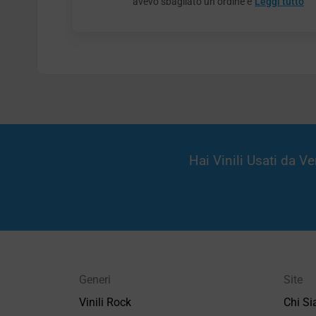
avevo sbagliato un ordine e
Leggi tutto
Hai Vinili Usati da 
Generi
Site
Vinili Rock
Chi S