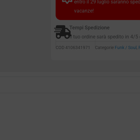
entro il 29 luglio saranno spe
vacanze!
Tempi Spedizione
Il tuo ordine sarà spedito in 4/5 
COD
4106341971
Categorie
Funk / Soul
,