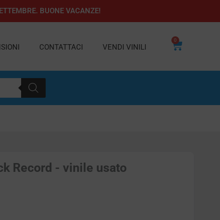
1 SETTEMBRE. BUONE VACANZE!
0
Carrello
SIONI
CONTATTACI
VENDI VINILI
k Record - vinile usato