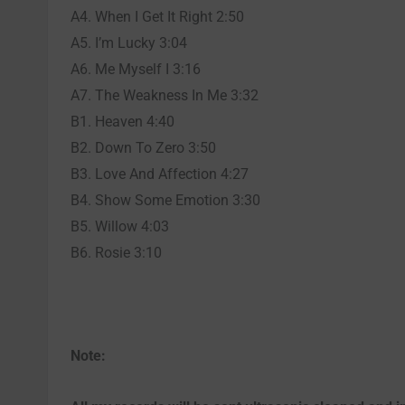
A4. When I Get It Right 2:50
A5. I’m Lucky 3:04
A6. Me Myself I 3:16
A7. The Weakness In Me 3:32
B1. Heaven 4:40
B2. Down To Zero 3:50
B3. Love And Affection 4:27
B4. Show Some Emotion 3:30
B5. Willow 4:03
B6. Rosie 3:10
Note: