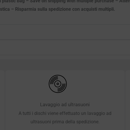
n plastic bag – Save on shipping with multiple purchase – Attenz
astica – Risparmia sulla spedizione con acquisti multipli.
Lavaggio ad ultrasuoni
A tutti i dischi viene effettuato un lavaggio ad
ultrasuoni prima della spedizione.