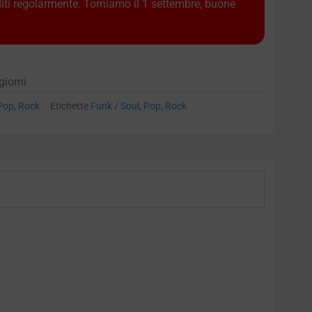
diti regolarmente. Torniamo il 1 settembre, buone
giorni
Pop
,
Rock
Etichette
Funk / Soul
,
Pop
,
Rock