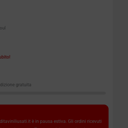
oul
ubito!
edizione gratuita
taviniliusati.it è in pausa estiva. Gli ordini ricevuti