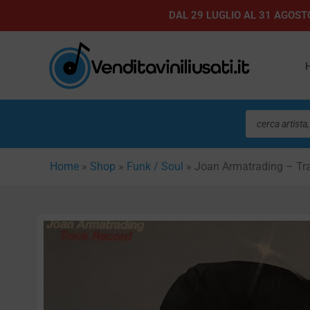
Vai
DAL 29 LUGLIO AL 31 AGOSTO
al
contenuto
Ricerca
prodotti
Home
»
Shop
»
Funk / Soul
»
Joan Armatrading – Tr