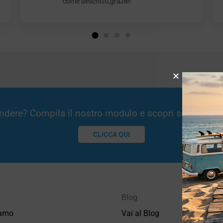
come descritto,grazie!
Vendere? Compila il nostro modulo e scopri se potremm
CLICCA QUI
Blog
iamo
Vai al Blog