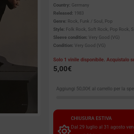
Country:
Germany
Released:
1983
Genre:
Rock, Funk / Soul, Pop
Style:
Folk Rock, Soft Rock, Pop Rock, S
Sleeve condition:
Very Good (VG)
Condition:
Very Good (VG)
Solo 1 vinile disponibile. Acquistalo s
5,00
€
Aggiungi
50,00
€
al carrello per la sp
CHIUSURA ESTIVA
Dal 29 luglio al 31 agosto vendi