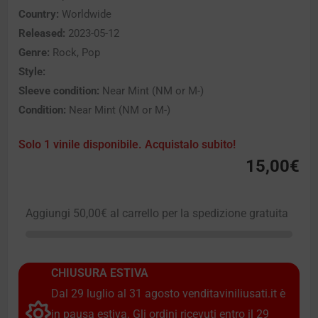
Country:
Worldwide
Released:
2023-05-12
Genre:
Rock, Pop
Style:
Sleeve condition:
Near Mint (NM or M-)
Condition:
Near Mint (NM or M-)
Solo 1 vinile disponibile. Acquistalo subito!
15,00
€
Aggiungi
50,00
€
al carrello per la spedizione gratuita
CHIUSURA ESTIVA
Dal 29 luglio al 31 agosto venditaviniliusati.it è
in pausa estiva. Gli ordini ricevuti entro il 29