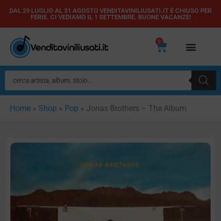
Vai
DAL 29 LUGLIO AL 31 AGOSTO VENDITAVINILIUSATI.IT È CHIUSO PER
FERIE. CI VEDIAMO IL 1 SETTEMBRE. BUONE VACANZE!
al
contenuto
0
Carrello
Ricerca
prodotti
Home
»
Shop
»
Pop
»
Jonas Brothers – The Album