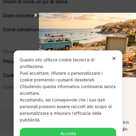
Dischi in vinile, un po’ di storia.
Dove conviene comprare vinili online?
Come conservare correttamente i vinili usati
Privacy
✕
Questo sito utilizza cookie tecnici e di
Privacy Policy
profilazione.
Puoi accettare, rifiutare o personalizzare i
Cookie Policy (UE)
cookie premendo i pulsanti desiderati.
Chiudendo questa informativa continuerai senza
CHIUSURA
Consenso
accettare.
Accettando, sei consapevole che i tuoi dati
ESTIVA
personali possono essere raccolti allo scopo di
personalizzare e misurare l'efficacia della
pubblicità.
Dal 29 luglio al 31 agosto venditaviniliusati.it è in
pausa estiva. Gli ordini ricevuti entro il 29 luglio
Accetta
saranno spediti regolarmente.