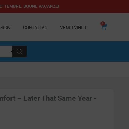
1 SETTEMBRE. BUONE VACANZE!
0
Carrello
SIONI
CONTATTACI
VENDI VINILI
fort – Later That Same Year -