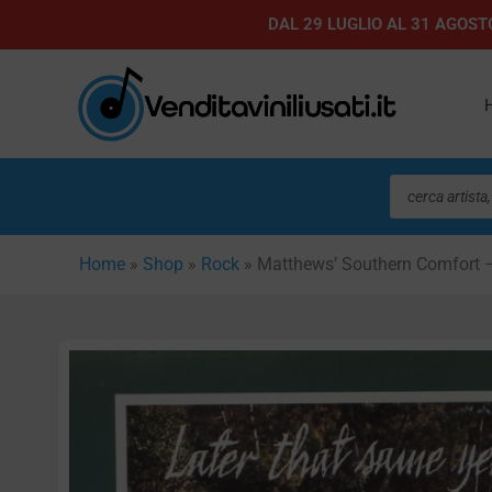
Vai
DAL 29 LUGLIO AL 31 AGOSTO
al
contenuto
Ricerca
prodotti
Home
»
Shop
»
Rock
»
Matthews’ Southern Comfort 