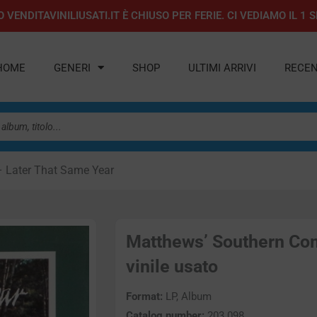
 VENDITAVINILIUSATI.IT È CHIUSO PER FERIE. CI VEDIAMO IL 
HOME
GENERI
SHOP
ULTIMI ARRIVI
RECEN
– Later That Same Year
Matthews’ Southern Com
vinile usato
Format:
LP, Album
Catalog number:
203 098