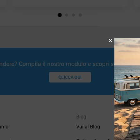
Vendere? Compila il nostro modulo e scopri se potremm
CLICCA QUI
Blog
iamo
Vai al Blog