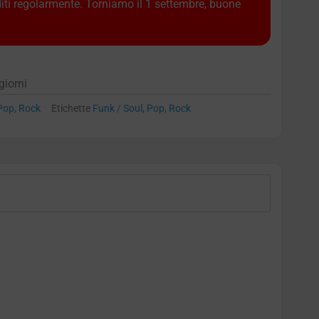
diti regolarmente. Torniamo il 1 settembre, buone
giorni
Pop
,
Rock
Etichette
Funk / Soul
,
Pop
,
Rock