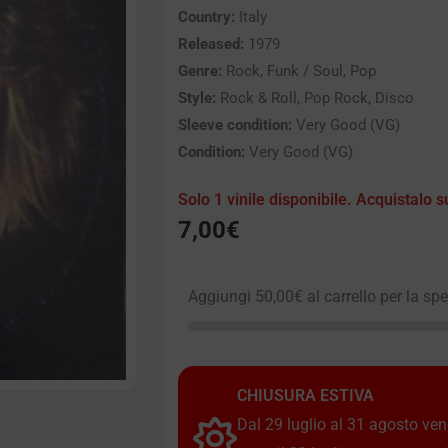
Country:
Italy
Released:
1979
Genre:
Rock, Funk / Soul, Pop
Style:
Rock & Roll, Pop Rock, Disco
Sleeve condition:
Very Good (VG)
Condition:
Very Good (VG)
Solo 1 vinile disponibile. Acquistalo s
7,00
€
Aggiungi
50,00
€
al carrello per la sp
CHIUSURA ESTIVA
Dal 29 luglio al 31 agosto vendi