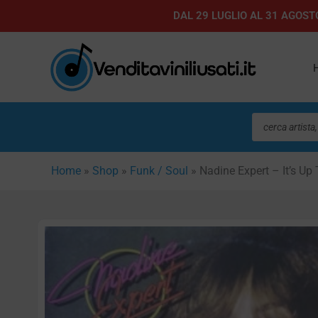
Vai
DAL 29 LUGLIO AL 31 AGOSTO
al
contenuto
Ricerca
prodotti
Home
»
Shop
»
Funk / Soul
»
Nadine Expert – It’s Up