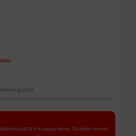
ubito!
edizione gratuita
taviniliusati.it è in pausa estiva. Gli ordini ricevuti