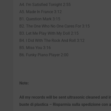
A4. I’m Satisfied Tonight 2:55
A5. Made In France 3:12
B1. Question Mark 3:15
B2. The One Who No One Cares For 3:15
B3. Let Me Play With My Doll 2:15
B4. I Did With The Rock And Roll 3:12
B5. Miss You 3:16
B6. Funky Piano Player 2:00
Note:
All my records will be sent ultrasonic cleaned and in
buste di plastica – Risparmia sulla spedizione con ac