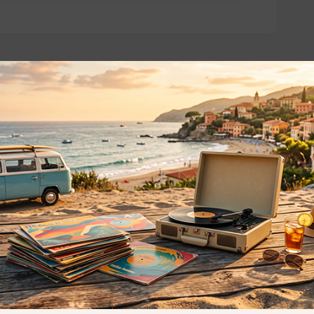
o essere interessati!
Privacy
Privacy Policy
ne dei
Cookie Policy (UE)