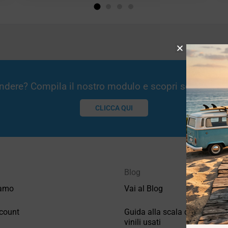
Vendere? Compila il nostro modulo e scopri se potremm
CLICCA QUI
Blog
iamo
Vai al Blog
count
Guida alla scala di valutazio
vinili usati