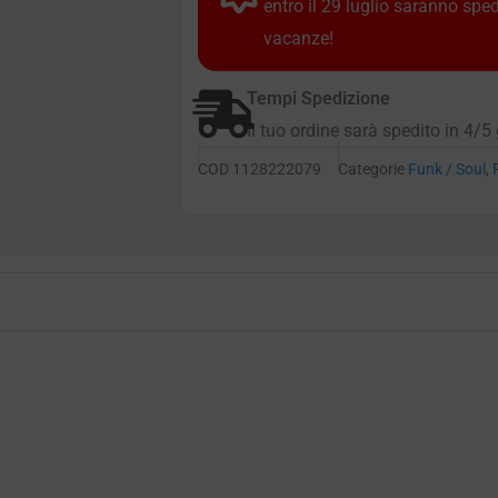
entro il 29 luglio saranno spe
vacanze!
Tempi Spedizione
Il tuo ordine sarà spedito in 4/5 
COD
1128222079
Categorie
Funk / Soul
,