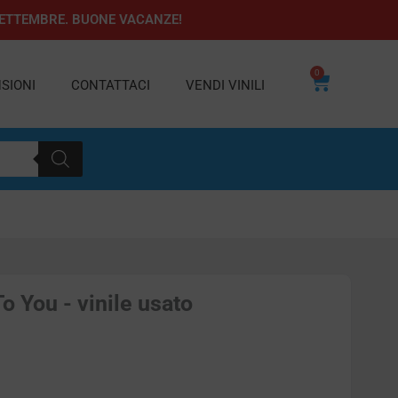
1 SETTEMBRE. BUONE VACANZE!
0
Carrello
SIONI
CONTATTACI
VENDI VINILI
To You - vinile usato