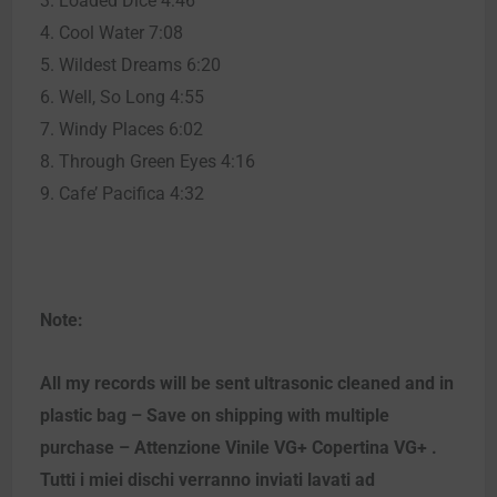
3. Loaded Dice 4:46
4. Cool Water 7:08
5. Wildest Dreams 6:20
6. Well, So Long 4:55
7. Windy Places 6:02
8. Through Green Eyes 4:16
9. Cafe’ Pacifica 4:32
Note:
All my records will be sent ultrasonic cleaned and in
plastic bag – Save on shipping with multiple
purchase – Attenzione Vinile VG+ Copertina VG+ .
Tutti i miei dischi verranno inviati lavati ad