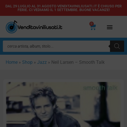
Vai
DAL 29 LUGLIO AL 31 AGOSTO VENDITAVINILIUSATI.IT È CHIUSO PER
FERIE. CI VEDIAMO IL 1 SETTEMBRE. BUONE VACANZE!
al
contenuto
0
Carrello
Ricerca
prodotti
Home
»
Shop
»
Jazz
»
Neil Larsen – Smooth Talk