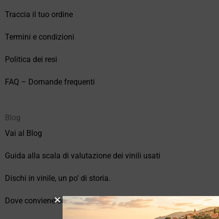
Traccia il tuo ordine
Termini e condizioni
Politica dei resi
FAQ – Domande frequenti
Blog
Vai al Blog
Guida alla scala di valutazione dei vinili usati
Dischi in vinile, un po’ di storia.
Dove conviene comprare vinili online?