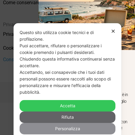
Come conservare correttamente i vinili usati
Privacy
✕
Questo sito utilizza cookie tecnici e di
Privacy Policy
profilazione.
Puoi accettare, rifiutare o personalizzare i
Cookie Policy (UE)
cookie premendo i pulsanti desiderati.
Chiudendo questa informativa continuerai senza
Consenso
CHIUSURA
accettare.
Accettando, sei consapevole che i tuoi dati
ESTIVA
personali possono essere raccolti allo scopo di
personalizzare e misurare l'efficacia della
pubblicità.
Dal 29 luglio al 31 agosto venditaviniliusati.it è in
pausa estiva. Gli ordini ricevuti entro il 29 luglio
Accetta
saranno spediti regolarmente.
Copyright © 2026 Vendita Vinili Usati | P.IVA 12240940960
Rifiuta
Made with
by
Next
WebStudio
Torniamo il 1 settembre, pronti a riprendere con
Personalizza
nuovi arrivi. Buona estate e buon ascolto!