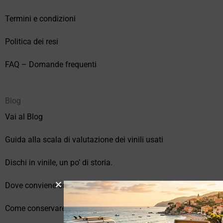
Termini e condizioni
Politica dei resi
FAQ – Domande frequenti
Blog
Vai al Blog
Guida alla scala di valutazione dei vinili usati
Dischi in vinile, un po’ di storia.
Dove conviene comprare vinili online?
Come conservare correttamente i vinili usati