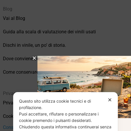
Blog
Vai al Blog
Guida alla scala di valutazione dei vinili usati
Dischi in vinile, un po’ di storia.
Dove conviene comprare vinili online?
Come conservare correttamente i vinili usati
Privacy
✕
Questo sito utilizza cookie tecnici e di
Privacy Policy
profilazione.
Puoi accettare, rifiutare o personalizzare i
Cookie Policy (UE)
cookie premendo i pulsanti desiderati.
Chiudendo questa informativa continuerai senza
Consenso