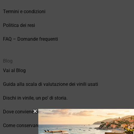
Termini e condizioni
Politica dei resi
FAQ – Domande frequenti
Blog
Vai al Blog
Guida alla scala di valutazione dei vinili usati
Dischi in vinile, un po’ di storia.
Dove conviene comprare vinili online?
Come conservare correttamente i vinili usati