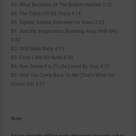
A3. What Becomes Of The Broken Hearted 3:52
A4. The Tracks Of My Tears 4:14
A5. Signed, Sealed, Delivered I’m Yours 3:22
B1. Just My Imagination (Running Away With Me)
4:32
B2. OOO Baby Baby 4:15
B3. Every Little Bit Hurts 4:30
B4. How Sweet It Is (To Be Loved By You) 4:37
B5. Until You Come Back To Me (That’s What I’m
Gonna Do) 3:57
Note:
All my records will be sent ultrasonic cleaned and in