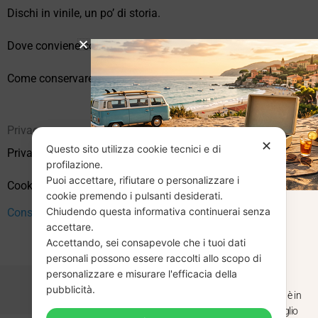
Dischi in vinile, un po’ di storia.
Dove conviene comprare vinili online?
Come conservare correttamente i vinili usati
Privacy
✕
Questo sito utilizza cookie tecnici e di
Privacy Policy
profilazione.
Puoi accettare, rifiutare o personalizzare i
Cookie Policy (UE)
cookie premendo i pulsanti desiderati.
Chiudendo questa informativa continuerai senza
CHIUSURA
Consenso
accettare.
Accettando, sei consapevole che i tuoi dati
ESTIVA
personali possono essere raccolti allo scopo di
personalizzare e misurare l'efficacia della
pubblicità.
Dal 29 luglio al 31 agosto venditaviniliusati.it è in
pausa estiva. Gli ordini ricevuti entro il 29 luglio