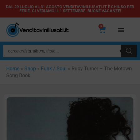
Vai
DAL 29 LUGLIO AL 31 AGOSTO VENDITAVINILIUSATI.IT È CHIUSO PER
FERIE. CI VEDIAMO IL 1 SETTEMBRE. BUONE VACANZE!
al
contenuto
0
Carrello
Ricerca
prodotti
Home
»
Shop
»
Funk / Soul
»
Ruby Turner – The Motown
Song Book