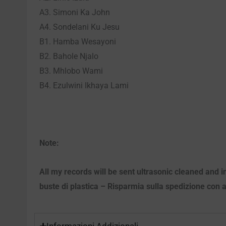
A3. Simoni Ka John
A4. Sondelani Ku Jesu
B1. Hamba Wesayoni
B2. Bahole Njalo
B3. Mhlobo Wami
B4. Ezulwini Ikhaya Lami
Note:
All my records will be sent ultrasonic cleaned and in
buste di plastica – Risparmia sulla spedizione con ac
Informazioni Addizionali