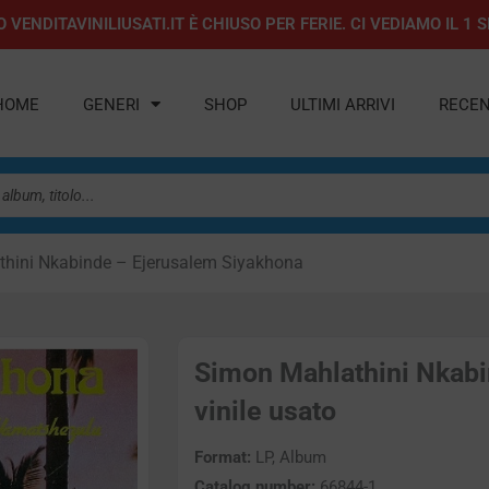
 VENDITAVINILIUSATI.IT È CHIUSO PER FERIE. CI VEDIAMO IL 
HOME
GENERI
SHOP
ULTIMI ARRIVI
RECEN
hini Nkabinde – Ejerusalem Siyakhona
Simon Mahlathini Nkabi
vinile usato
Format:
LP, Album
Catalog number:
66844-1