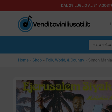
Vai
DAL 29 LUGLIO AL 31 AGOSTO
al
contenuto
Ricerca
prodotti
Home
»
Shop
»
Folk, World, & Country
»
Simon Mahlat