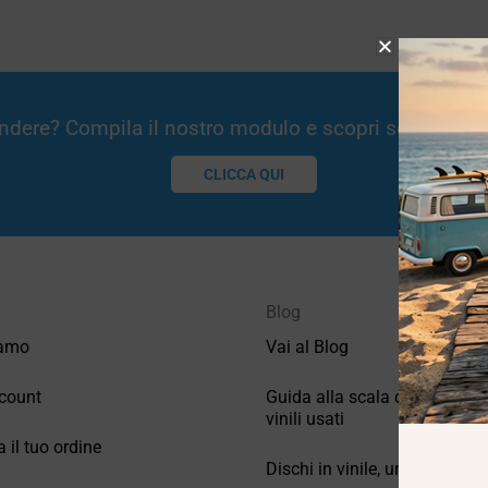
Vendere? Compila il nostro modulo e scopri se potremm
CLICCA QUI
Blog
iamo
Vai al Blog
count
Guida alla scala di valutazio
vinili usati
a il tuo ordine
Dischi in vinile, un po’ di stori