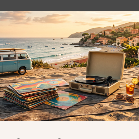
o essere interessati!
Privacy
Privacy Policy
ne dei
Cookie Policy (UE)
Consenso
a.