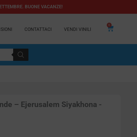
1 SETTEMBRE. BUONE VACANZE!
0
Carrello
SIONI
CONTATTACI
VENDI VINILI
nde – Ejerusalem Siyakhona -