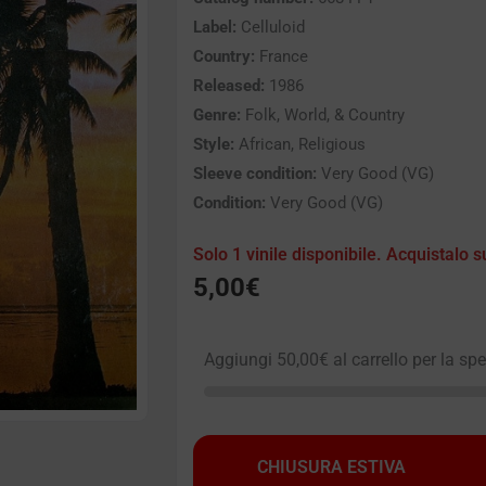
Label:
Celluloid
Country:
France
Released:
1986
Genre:
Folk, World, & Country
Style:
African, Religious
Sleeve condition:
Very Good (VG)
Condition:
Very Good (VG)
Solo 1 vinile disponibile. Acquistalo s
5,00
€
Aggiungi
50,00
€
al carrello per la sp
CHIUSURA ESTIVA