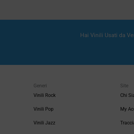
Hai Vinili Usati da 
Generi
Site
Vinili Rock
Chi S
Vinili Pop
My Ac
Vinili Jazz
Tracci